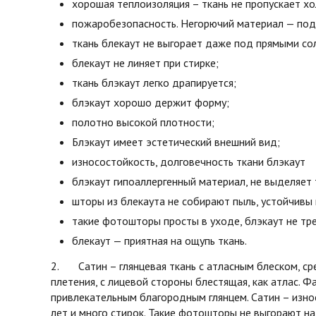
хорошая теплоизоляция – ткань не пропускает х
пожаробезопасность. Негорючий материал — под 
ткань блекаут не выгорает даже под прямыми со
блекаут не линяет при стирке;
ткань блэкаут легко драпируется;
блэкаут хорошо держит форму;
полотно высокой плотности;
Блэкаут имеет эстетический внешний вид;
износостойкость, долговечность ткани блэкаут
блэкаут гипоаллергенный материал, не выделяет 
шторы из блекаута не собирают пыль, устойчивы 
такие фотошторы просты в уходе, блэкаут не тре
блекаут — приятная на ощупь ткань.
2. Сатин – глянцевая ткань с атласным блеском, ср
плетения, с лицевой стороны блестящая, как атлас. Фа
привлекательным благородным глянцем. Сатин – изно
лет и много стирок. Такие фотошторы не выгорают на