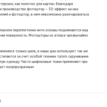
терских, как полотно для картин. Благодаря
ри производстве фотоштор – 3D эффект на них
елий и фотоштор, в нем невозможно разочароваться.
атласном переплетении нити основы поднимаются над
овная поверхность. Фотошторы из атласа чрезвычайно
менялся только шелк, в наши дни используют так же
стигаются за счет особой техники тугого скручивания
ругую одежду. Часто шифоновые ткани применяют при
удет полупрозрачным.
е