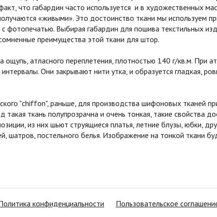
 факт, что габардин часто используется и в художественных мас
получаются «живыми». Это достоинство ткани мы используем п
с фотопечатью. Выбирая габардин для пошива текстильных изд
сомненные преимущества этой ткани для штор.
ощупь, атласного переплетения, плотностью 140 г/кв.м. При 
 интервалы. Они закрывают нити утка, и образуется гладкая, р
о "chiffon", раньше, для производства шифоновых тканей при
ид такая ткань полупрозрачна и очень тонкая, такие свойства до
озиции, из них шьют струящиеся платья, летние блузы, юбки, д
й, шатров, постельного белья. Изображение на тонкой ткани б
Политика конфиденциальности
Пользовательское соглашени