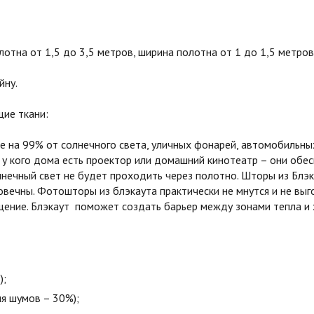
тна от 1,5 до 3,5 метров, ширина полотна от 1 до 1,5 метров
йну.
ие ткани:
на 99% от солнечного света, уличных фонарей, автомобильных
 у кого дома есть проектор или домашний кинотеатр – они обе
олнечный свет не будет проходить через полотно. Шторы из Бл
овечны. Фотошторы из блэкаута практически не мнутся и не вы
ние. Блэкаут поможет создать барьер между зонами тепла и х
);
я шумов – 30%);