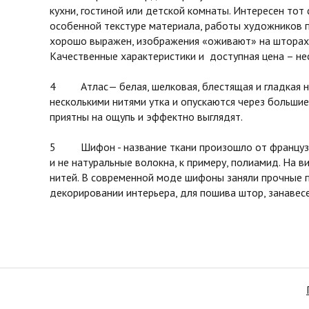
кухни, гостиной или детской комнаты. Интересен тот
особенной текстуре материала, работы художников 
хорошо выражен, изображения «оживают» на шторах 
Качественные характеристики и доступная цена – не
4 Атлас— белая, шелковая, блестящая и гладкая на 
несколькими нитями утка и опускаются через большие
приятны на ощупь и эффектно выглядят.
5 Шифон - название ткани произошло от французског
и не натуральные волокна, к примеру, полиамид. На в
нитей. В современной моде шифоны заняли прочные п
декорировании интерьера, для пошива штор, занавесе