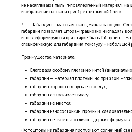
не накапливают пыль, гипоаллергенный материал. На 
изображение на ткани приобретает живой блеск.
3. Габардин — матовая ткань, мягкая на ощупь. Св
габардин позволяет шторам грациозно ниспадать во
и не деформируются при стирке.Ткань Габардин — мат
специфическую для габардина текстуру – небольшой 
Преимущества материала:
Благодаря особому плетению нитей (диагонально
габардин — материал плотный, но при этом мягки
габардин хорошо пропускает воздух;
габардин отталкивает влагу;
габардин не мнется;
габардин износостойкий, прочный, следовательн
габардин не тянется, отлично держит форму изд
Фотошторы из габардина пропускают солнечный свет 