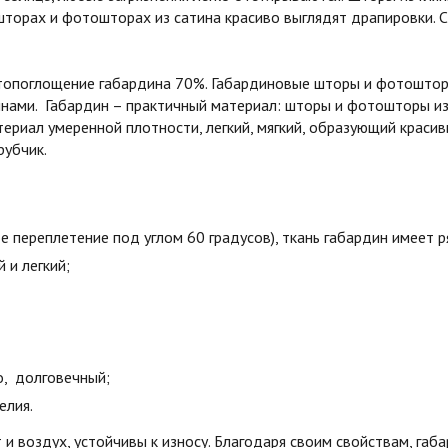
шторах и фотошторах из сатина красиво выглядят драпировки. С
етопоглощение габардина 70%. Габардиновые шторы и фотошторы
лнами. Габардин – практичный материал: шторы и фотошторы и
ериал умеренной плотности, легкий, мягкий, образующий краси
рубчик.
е переплетение под углом 60 градусов), ткань габардин имеет 
й и легкий;
о, долговечный;
елия.
и воздух, устойчивы к износу. Благодаря своим свойствам, га