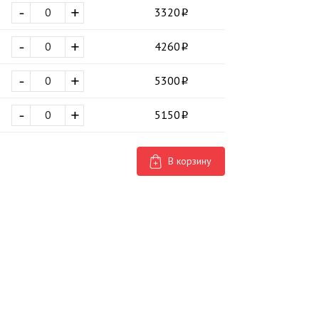
-
+
3320
-
+
4260
-
+
5300
-
+
5150
В корзину