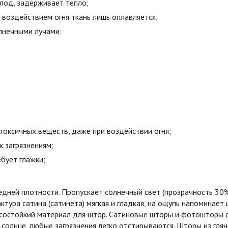
олод, задерживает тепло;
воздействием огня ткань лишь оплавляется;
лнечными лучами;
токсичных веществ, даже при воздействии огня;
к загрязнениям;
бует глажки;
едней плотности. Пропускает солнечный свет (прозрачность 30
ктура сатина (сатинета) мягкая и гладкая, на ощупь напоминает 
состойкий материал для штор. Сатиновые шторы и фотошторы с
 солнце, любые загрязнения легко отстирываются. Шторы из гля