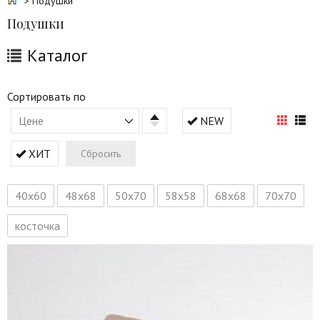
> Подушки
Подушки
Каталог
Сортировать по
Цене
NEW
ХИТ
Сбросить
40х60
48х68
50х70
58х58
68х68
70х70
косточка