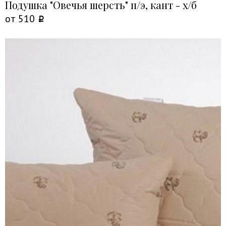
Подушка "Овечья шерсть" п/э, кант - х/б
от
510