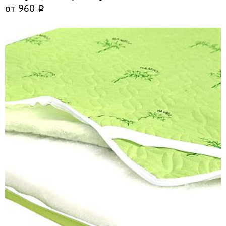
от
960