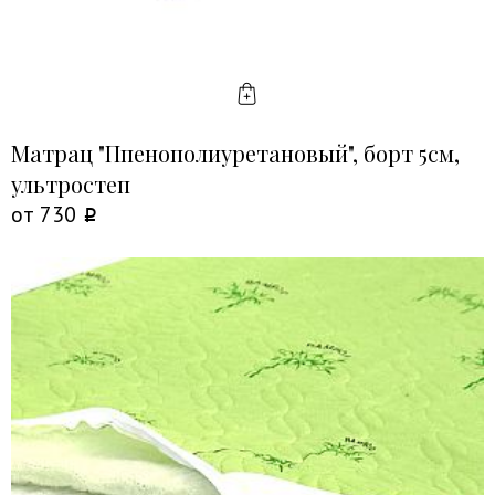
КУПИТЬ
Матрац "Ппенополиуретановый", борт 5см,
ультростеп
от
730