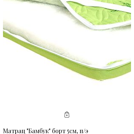
КУПИТЬ
Матрац "Бамбук" борт 5см, п/э