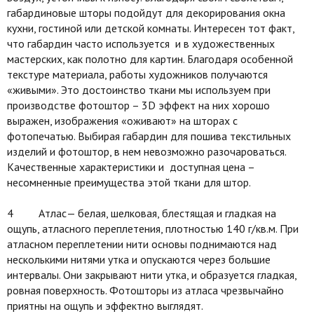
габардиновые шторы подойдут для декорирования окна
кухни, гостиной или детской комнаты. Интересен тот факт,
что габардин часто используется и в художественных
мастерских, как полотно для картин. Благодаря особенной
текстуре материала, работы художников получаются
«живыми». Это достоинство ткани мы используем при
производстве фотоштор – 3D эффект на них хорошо
выражен, изображения «оживают» на шторах с
фотопечатью. Выбирая габардин для пошива текстильных
изделий и фотоштор, в нем невозможно разочароваться.
Качественные характеристики и доступная цена –
несомненные преимущества этой ткани для штор.
4 Атлас— белая, шелковая, блестящая и гладкая на
ощупь, атласного переплетения, плотностью 140 г/кв.м. При
атласном переплетении нити основы поднимаются над
несколькими нитями утка и опускаются через большие
интервалы. Они закрывают нити утка, и образуется гладкая,
ровная поверхность. Фотошторы из атласа чрезвычайно
приятны на ощупь и эффектно выглядят.