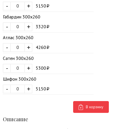
-
+
5150
Габардин 300х260
-
+
3320
Атлас 300х260
-
+
4260
Сатен 300х260
-
+
5300
Шифон 300х260
-
+
5150
В корзину
Описание