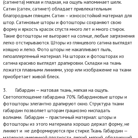
(сатинета) мягкая и гладкая, на ощупь напоминает шелк.
Сатин (сатен, сатинет) обладает привлекательным
благородным глянцем. Сатин – износостойкий материал для
штор. Сатиновые шторы и фотошторы сохраняют свою
форму и яркость красок спустя много лет и много стирок.
Такие фотошторы не выгорают на солнце, любые загрязнения
легко отстирываются. Шторы из глянцевого сатина выглядят
изящно и легко. Фото шторы не накапливают пыль,
гипоаллергенный материал. На шторах и фотошторах из
сатина красиво выглядят драпировки. Складки на ткань
ложатся плавными линиями, узор или изображение на ткани
приобретает живой блеск.
3. Габардин — матовая ткань, мягкая на ощупь.
Светопоглощение габардина 70%. Габардиновые шторы и
фотошторы элегантно драпируют окно. Структура ткани
габардин позволяет шторам грациозно ниспадать
волнами. Габардин – практичный материал: шторы и
фотошторы из этого материала хорошо держат форму, не
линяют и не деформируются при стирке.Ткань Габардин —
материал умеренной плотности, легкий, мягкий, образующий