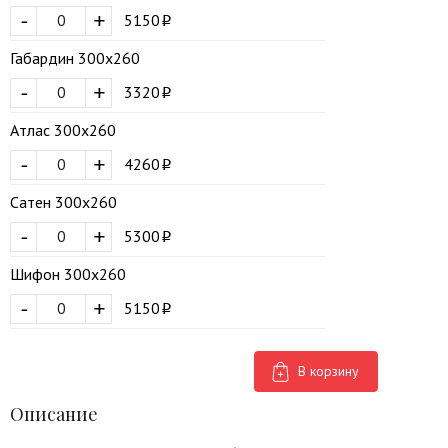
-
+
5150
Габардин 300х260
-
+
3320
Атлас 300х260
-
+
4260
Сатен 300х260
-
+
5300
Шифон 300х260
-
+
5150
В корзину
Описание