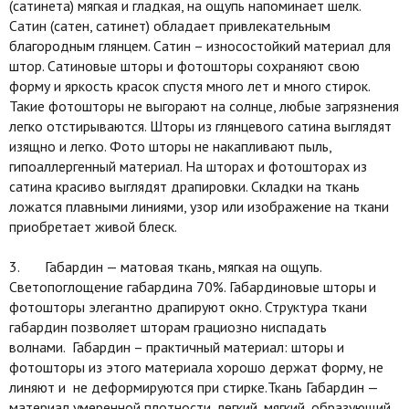
(сатинета) мягкая и гладкая, на ощупь напоминает шелк.
Сатин (сатен, сатинет) обладает привлекательным
благородным глянцем. Сатин – износостойкий материал для
штор. Сатиновые шторы и фотошторы сохраняют свою
форму и яркость красок спустя много лет и много стирок.
Такие фотошторы не выгорают на солнце, любые загрязнения
легко отстирываются. Шторы из глянцевого сатина выглядят
изящно и легко. Фото шторы не накапливают пыль,
гипоаллергенный материал. На шторах и фотошторах из
сатина красиво выглядят драпировки. Складки на ткань
ложатся плавными линиями, узор или изображение на ткани
приобретает живой блеск.
3. Габардин — матовая ткань, мягкая на ощупь.
Светопоглощение габардина 70%. Габардиновые шторы и
фотошторы элегантно драпируют окно. Структура ткани
габардин позволяет шторам грациозно ниспадать
волнами. Габардин – практичный материал: шторы и
фотошторы из этого материала хорошо держат форму, не
линяют и не деформируются при стирке.Ткань Габардин —
материал умеренной плотности, легкий, мягкий, образующий