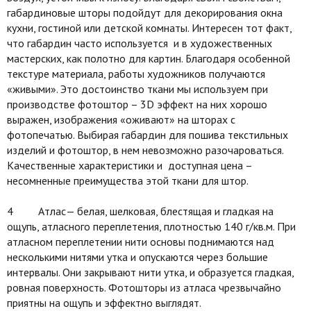
габардиновые шторы подойдут для декорирования окна
кухни, гостиной или детской комнаты. Интересен тот факт,
что габардин часто используется и в художественных
мастерских, как полотно для картин. Благодаря особенной
текстуре материала, работы художников получаются
«живыми». Это достоинство ткани мы используем при
производстве фотоштор – 3D эффект на них хорошо
выражен, изображения «оживают» на шторах с
фотопечатью. Выбирая габардин для пошива текстильных
изделий и фотоштор, в нем невозможно разочароваться.
Качественные характеристики и доступная цена –
несомненные преимущества этой ткани для штор.
4 Атлас— белая, шелковая, блестящая и гладкая на
ощупь, атласного переплетения, плотностью 140 г/кв.м. При
атласном переплетении нити основы поднимаются над
несколькими нитями утка и опускаются через большие
интервалы. Они закрывают нити утка, и образуется гладкая,
ровная поверхность. Фотошторы из атласа чрезвычайно
приятны на ощупь и эффектно выглядят.