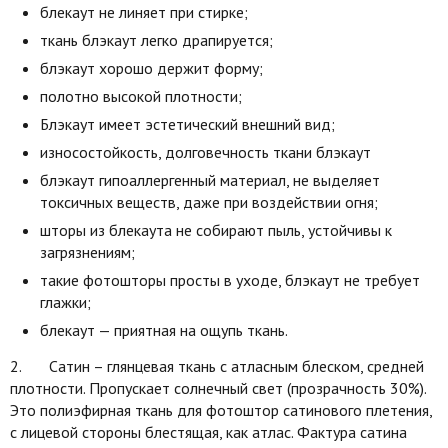
блекаут не линяет при стирке;
ткань блэкаут легко драпируется;
блэкаут хорошо держит форму;
полотно высокой плотности;
Блэкаут имеет эстетический внешний вид;
износостойкость, долговечность ткани блэкаут
блэкаут гипоаллергенный материал, не выделяет
токсичных веществ, даже при воздействии огня;
шторы из блекаута не собирают пыль, устойчивы к
загрязнениям;
такие фотошторы просты в уходе, блэкаут не требует
глажки;
блекаут — приятная на ощупь ткань.
2. Сатин – глянцевая ткань с атласным блеском, средней
плотности. Пропускает солнечный свет (прозрачность 30%).
Это полиэфирная ткань для фотоштор сатинового плетения,
с лицевой стороны блестящая, как атлас. Фактура сатина