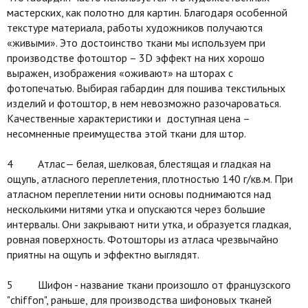
мастерских, как полотно для картин. Благодаря особенной
текстуре материала, работы художников получаются
«живыми». Это достоинство ткани мы используем при
производстве фотоштор – 3D эффект на них хорошо
выражен, изображения «оживают» на шторах с
фотопечатью. Выбирая габардин для пошива текстильных
изделий и фотоштор, в нем невозможно разочароваться.
Качественные характеристики и доступная цена –
несомненные преимущества этой ткани для штор.
4 Атлас— белая, шелковая, блестящая и гладкая на
ощупь, атласного переплетения, плотностью 140 г/кв.м. При
атласном переплетении нити основы поднимаются над
несколькими нитями утка и опускаются через большие
интервалы. Они закрывают нити утка, и образуется гладкая,
ровная поверхность. Фотошторы из атласа чрезвычайно
приятны на ощупь и эффектно выглядят.
5 Шифон - название ткани произошло от французского
"chiffon", раньше, для производства шифоновых тканей