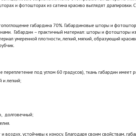
шторах и фотошторах из сатина красиво выглядят драпировки. С
етопоглощение габардина 70%. Габардиновые шторы и фотошторы
лнами. Габардин – практичный материал: шторы и фотошторы и
ериал умеренной плотности, легкий, мягкий, образующий краси
рубчик.
е переплетение под углом 60 градусов), ткань габардин имеет 
й и легкий;
о, долговечный;
елия.
и воздух, устойчивы к износу. Благодаря своим свойствам, га