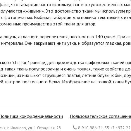
 факт, что габардин часто используется и в художественных мас
получаются «живыми». Это достоинство ткани мы используем п
с фотопечатью. Выбирая габардин для пошива текстильных изд
сомненные преимущества этой ткани для штор.
ощупь, атласного переплетения, плотностью 140 г/кв.м. При 
 интервалы. Они закрывают нити утка, и образуется гладкая, р
о "chiffon", раньше, для производства шифоновых тканей при
ид такая ткань полупрозрачна и очень тонкая, такие свойства до
озиции, из них шьют струящиеся платья, летние блузы, юбки, д
й, шатров, постельного белья. Изображение на тонкой ткани б
Политика конфиденциальности
Пользовательское соглашени
ия, г. Иваново, ул. 1 Отрадная, 28
8 910 986-21-55 +7 4932 22