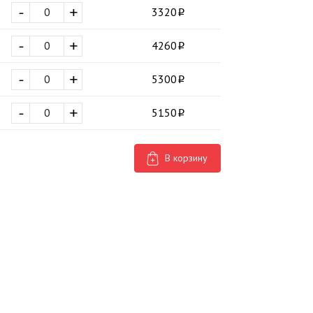
-
+
3320
-
+
4260
-
+
5300
-
+
5150
В корзину