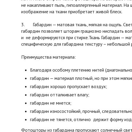
не накапливают пыль, гипоаллергенный материал. На 
изображение на ткани приобретает живой блеск.
3. Габардин — матовая ткань, мягкая на ощупь. Св
габардин позволяет шторам грациозно ниспадать во
и не деформируются при стирке.Ткань Габардин — мат
специфическую для габардина текстуру – небольшой 
Преимущества материала:
Благодаря особому плетению нитей (диагонально
габардин — материал плотный, но при этом мягки
габардин хорошо пропускает воздух;
габардин отталкивает влагу;
габардин не мнется;
габардин износостойкий, прочный, следовательн
габардин не тянется, отлично держит форму изд
Фотошторы из габардина пропускают солнечный свет 