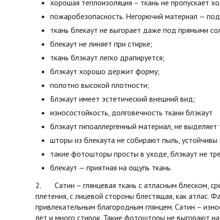
хорошая теплоизоляция – ткань не пропускает х
пожаробезопасность. Негорючий материал — под 
ткань блекаут не выгорает даже под прямыми со
блекаут не линяет при стирке;
ткань блэкаут легко драпируется;
блэкаут хорошо держит форму;
полотно высокой плотности;
Блэкаут имеет эстетический внешний вид;
износостойкость, долговечность ткани блэкаут
блэкаут гипоаллергенный материал, не выделяет 
шторы из блекаута не собирают пыль, устойчивы 
такие фотошторы просты в уходе, блэкаут не тре
блекаут — приятная на ощупь ткань.
2. Сатин – глянцевая ткань с атласным блеском, ср
плетения, с лицевой стороны блестящая, как атлас. Фа
привлекательным благородным глянцем. Сатин – изно
лет и много стирок. Такие фотошторы не выгорают на