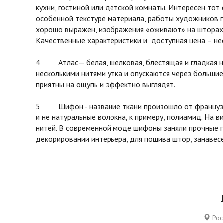
кухни, гостиной или детской комнаты. Интересен тот
особенной текстуре материала, работы художников 
хорошо выражен, изображения «оживают» на шторах 
Качественные характеристики и доступная цена – не
4 Атлас— белая, шелковая, блестящая и гладкая на 
несколькими нитями утка и опускаются через большие
приятны на ощупь и эффектно выглядят.
5 Шифон - название ткани произошло от французског
и не натуральные волокна, к примеру, полиамид. На в
нитей. В современной моде шифоны заняли прочные п
декорировании интерьера, для пошива штор, занавесе
Росс