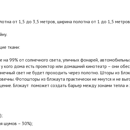
тна от 1,5 до 3,5 метров, ширина полотна от 1 до 1,5 метров
йну.
ие ткани:
на 99% от солнечного света, уличных фонарей, автомобильных
 у кого дома есть проектор или домашний кинотеатр – они обе
олнечный свет не будет проходить через полотно. Шторы из Бл
овечны. Фотошторы из блэкаута практически не мнутся и не вы
ние. Блэкаут поможет создать барьер между зонами тепла и х
);
я шумов – 30%);