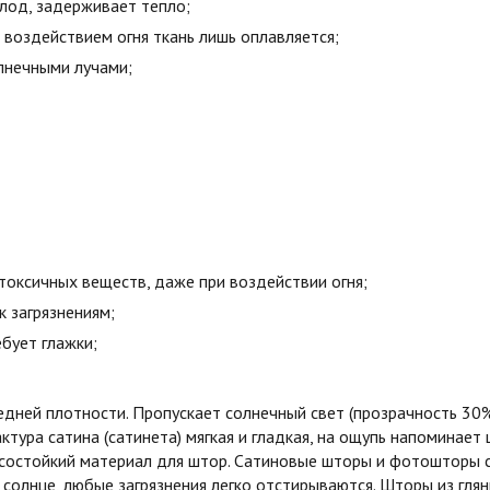
олод, задерживает тепло;
воздействием огня ткань лишь оплавляется;
лнечными лучами;
токсичных веществ, даже при воздействии огня;
к загрязнениям;
бует глажки;
едней плотности. Пропускает солнечный свет (прозрачность 30
ктура сатина (сатинета) мягкая и гладкая, на ощупь напоминает 
состойкий материал для штор. Сатиновые шторы и фотошторы с
 солнце, любые загрязнения легко отстирываются. Шторы из гля