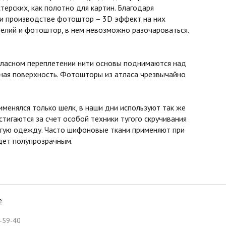
терских, как полотно для картин. Благодаря
ри производстве фотоштор – 3D эффект на них
елий и фотоштор, в нем невозможно разочароваться.
атласном переплетении нити основы поднимаются над
овная поверхность. Фотошторы из атласа чрезвычайно
менялся только шелк, в наши дни используют так же
стигаются за счет особой техники тугого скручивания
ругую одежду. Часто шифоновые ткани применяют при
удет полупрозрачным.
е
-59-40