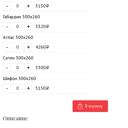
-
+
5150
Габардин 300х260
-
+
3320
Атлас 300х260
-
+
4260
Сатен 300х260
-
+
5300
Шифон 300х260
-
+
5150
В корзину
Описание