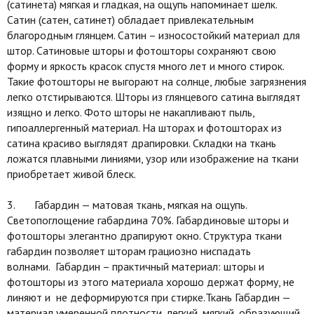
(сатинета) мягкая и гладкая, на ощупь напоминает шелк.
Сатин (сатен, сатинет) обладает привлекательным
благородным глянцем. Сатин – износостойкий материал для
штор. Сатиновые шторы и фотошторы сохраняют свою
форму и яркость красок спустя много лет и много стирок.
Такие фотошторы не выгорают на солнце, любые загрязнения
легко отстирываются. Шторы из глянцевого сатина выглядят
изящно и легко. Фото шторы не накапливают пыль,
гипоаллергенный материал. На шторах и фотошторах из
сатина красиво выглядят драпировки. Складки на ткань
ложатся плавными линиями, узор или изображение на ткани
приобретает живой блеск.
3. Габардин — матовая ткань, мягкая на ощупь.
Светопоглощение габардина 70%. Габардиновые шторы и
фотошторы элегантно драпируют окно. Структура ткани
габардин позволяет шторам грациозно ниспадать
волнами. Габардин – практичный материал: шторы и
фотошторы из этого материала хорошо держат форму, не
линяют и не деформируются при стирке.Ткань Габардин —
материал умеренной плотности, легкий, мягкий, образующий