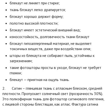
блекаут не линяет при стирке;
ткань блэкаут легко драпируется;
блэкаут хорошо держит форму;
полотно высокой плотности;
Блэкаут имеет эстетический внешний вид;
износостойкость, долговечность ткани блэкаут
блэкаут гипоаллергенный материал, не выделяет
токсичных веществ, даже при воздействии огня;
шторы из блекаута не собирают пыль, устойчивы к
загрязнениям;
такие фотошторы просты в уходе, блэкаут не требует
глажки;
блекаут — приятная на ощупь ткань.
2. Сатин – глянцевая ткань с атласным блеском, средней
плотности. Пропускает солнечный свет (прозрачность 30%).
Это полиэфирная ткань для фотоштор сатинового плетения,
с лицевой стороны блестящая, как атлас. Фактура сатина