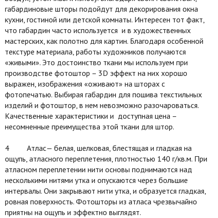
габардиновые шторы подойдут для декорирования окна
кухни, гостиной или детской комнаты. Интересен тот факт,
что габардин часто используется и в художественных
мастерских, как полотно для картин. Благодаря особенной
текстуре материала, работы художников получаются
«живыми». Это достоинство ткани мы используем при
производстве фотоштор – 3D эффект на них хорошо
выражен, изображения «оживают» на шторах с
фотопечатью. Выбирая габардин для пошива текстильных
изделий и фотоштор, в нем невозможно разочароваться.
Качественные характеристики и доступная цена –
несомненные преимущества этой ткани для штор.
4 Атлас— белая, шелковая, блестящая и гладкая на
ощупь, атласного переплетения, плотностью 140 г/кв.м. При
атласном переплетении нити основы поднимаются над
несколькими нитями утка и опускаются через большие
интервалы. Они закрывают нити утка, и образуется гладкая,
ровная поверхность. Фотошторы из атласа чрезвычайно
приятны на ощупь и эффектно выглядят.