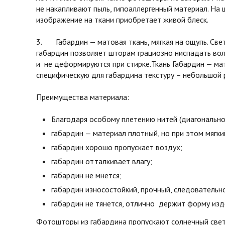
не накапливают пыль, гипоаллергенный материал. На 
изображение на ткани приобретает живой блеск.
3. Габардин — матовая ткань, мягкая на ощупь. Св
габардин позволяет шторам грациозно ниспадать во
и не деформируются при стирке.Ткань Габардин — мат
специфическую для габардина текстуру – небольшой 
Преимущества материала:
Благодаря особому плетению нитей (диагонально
габардин — материал плотный, но при этом мягки
габардин хорошо пропускает воздух;
габардин отталкивает влагу;
габардин не мнется;
габардин износостойкий, прочный, следовательн
габардин не тянется, отлично держит форму изд
Фотошторы из габардина пропускают солнечный свет 