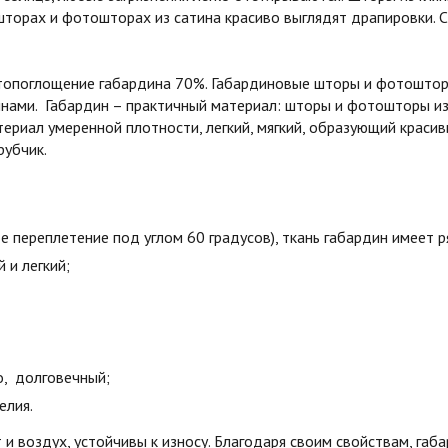
шторах и фотошторах из сатина красиво выглядят драпировки. С
етопоглощение габардина 70%. Габардиновые шторы и фотошторы
лнами. Габардин – практичный материал: шторы и фотошторы и
ериал умеренной плотности, легкий, мягкий, образующий краси
рубчик.
е переплетение под углом 60 градусов), ткань габардин имеет 
й и легкий;
о, долговечный;
елия.
и воздух, устойчивы к износу. Благодаря своим свойствам, га