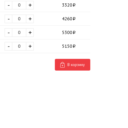
-
+
3320
-
+
4260
-
+
5300
-
+
5150
В корзину