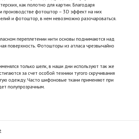
терских, как полотно для картин. Благодаря
ри производстве фотоштор – 3D эффект на них
елий и фотоштор, в нем невозможно разочароваться.
атласном переплетении нити основы поднимаются над
овная поверхность. Фотошторы из атласа чрезвычайно
менялся только шелк, в наши дни используют так же
стигаются за счет особой техники тугого скручивания
ругую одежду. Часто шифоновые ткани применяют при
удет полупрозрачным.
е