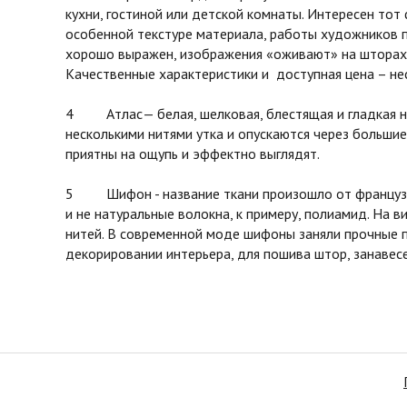
кухни, гостиной или детской комнаты. Интересен тот
особенной текстуре материала, работы художников 
хорошо выражен, изображения «оживают» на шторах 
Качественные характеристики и доступная цена – не
4 Атлас— белая, шелковая, блестящая и гладкая на 
несколькими нитями утка и опускаются через большие
приятны на ощупь и эффектно выглядят.
5 Шифон - название ткани произошло от французског
и не натуральные волокна, к примеру, полиамид. На в
нитей. В современной моде шифоны заняли прочные п
декорировании интерьера, для пошива штор, занавесе