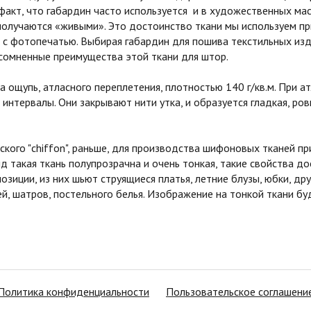
 факт, что габардин часто используется и в художественных мас
получаются «живыми». Это достоинство ткани мы используем п
с фотопечатью. Выбирая габардин для пошива текстильных изд
сомненные преимущества этой ткани для штор.
ощупь, атласного переплетения, плотностью 140 г/кв.м. При 
 интервалы. Они закрывают нити утка, и образуется гладкая, р
о "chiffon", раньше, для производства шифоновых тканей при
ид такая ткань полупрозрачна и очень тонкая, такие свойства до
озиции, из них шьют струящиеся платья, летние блузы, юбки, д
й, шатров, постельного белья. Изображение на тонкой ткани б
Политика конфиденциальности
Пользовательское соглашени