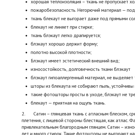
хорошая теплоизоляция – ткань не пропускает х
пожаробезопасность. Негорючий материал — под 
ткань блекаут не выгорает даже под прямыми со
блекаут не линяет при стирке;
ткань блэкаут легко драпируется;
блэкаут хорошо держит форму;
полотно высокой плотности;
Блэкаут имеет эстетический внешний вид;
износостойкость, долговечность ткани блэкаут
блэкаут гипоаллергенный материал, не выделяет 
шторы из блекаута не собирают пыль, устойчивы 
такие фотошторы просты в уходе, блэкаут не тре
блекаут — приятная на ощупь ткань.
2. Сатин – глянцевая ткань с атласным блеском, ср
плетения, с лицевой стороны блестящая, как атлас. Фа
привлекательным благородным глянцем. Сатин – изно
лет и много стирок. Такие фотошторы не выгорают на