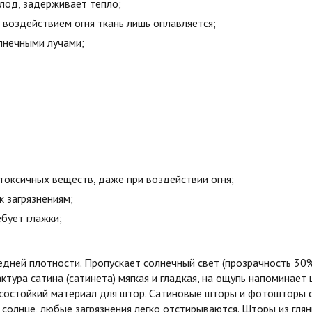
олод, задерживает тепло;
воздействием огня ткань лишь оплавляется;
лнечными лучами;
токсичных веществ, даже при воздействии огня;
к загрязнениям;
бует глажки;
едней плотности. Пропускает солнечный свет (прозрачность 30
ктура сатина (сатинета) мягкая и гладкая, на ощупь напоминает 
состойкий материал для штор. Сатиновые шторы и фотошторы с
 солнце, любые загрязнения легко отстирываются. Шторы из гля