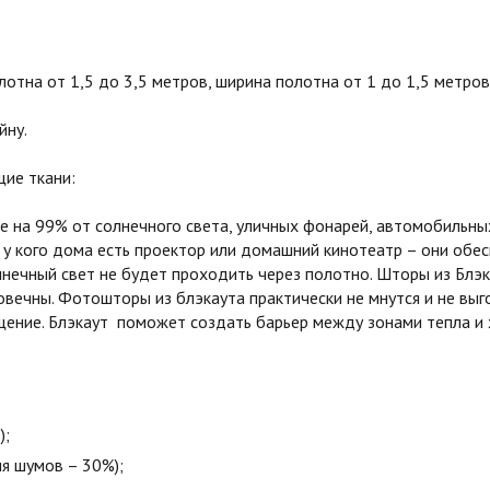
тна от 1,5 до 3,5 метров, ширина полотна от 1 до 1,5 метров
йну.
ие ткани:
на 99% от солнечного света, уличных фонарей, автомобильных
 у кого дома есть проектор или домашний кинотеатр – они обе
олнечный свет не будет проходить через полотно. Шторы из Бл
овечны. Фотошторы из блэкаута практически не мнутся и не вы
ние. Блэкаут поможет создать барьер между зонами тепла и х
);
я шумов – 30%);