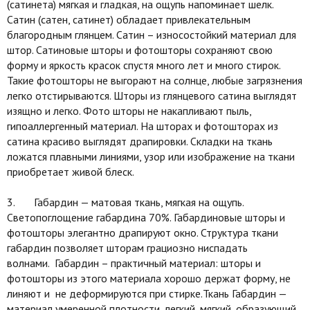
(сатинета) мягкая и гладкая, на ощупь напоминает шелк.
Сатин (сатен, сатинет) обладает привлекательным
благородным глянцем. Сатин – износостойкий материал для
штор. Сатиновые шторы и фотошторы сохраняют свою
форму и яркость красок спустя много лет и много стирок.
Такие фотошторы не выгорают на солнце, любые загрязнения
легко отстирываются. Шторы из глянцевого сатина выглядят
изящно и легко. Фото шторы не накапливают пыль,
гипоаллергенный материал. На шторах и фотошторах из
сатина красиво выглядят драпировки. Складки на ткань
ложатся плавными линиями, узор или изображение на ткани
приобретает живой блеск.
3. Габардин — матовая ткань, мягкая на ощупь.
Светопоглощение габардина 70%. Габардиновые шторы и
фотошторы элегантно драпируют окно. Структура ткани
габардин позволяет шторам грациозно ниспадать
волнами. Габардин – практичный материал: шторы и
фотошторы из этого материала хорошо держат форму, не
линяют и не деформируются при стирке.Ткань Габардин —
материал умеренной плотности, легкий, мягкий, образующий