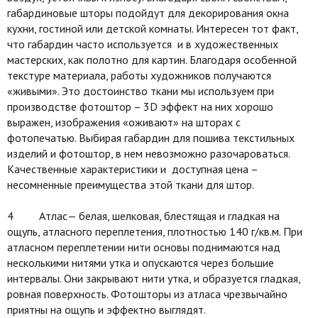
габардиновые шторы подойдут для декорирования окна
кухни, гостиной или детской комнаты. Интересен тот факт,
что габардин часто используется и в художественных
мастерских, как полотно для картин. Благодаря особенной
текстуре материала, работы художников получаются
«живыми». Это достоинство ткани мы используем при
производстве фотоштор – 3D эффект на них хорошо
выражен, изображения «оживают» на шторах с
фотопечатью. Выбирая габардин для пошива текстильных
изделий и фотоштор, в нем невозможно разочароваться.
Качественные характеристики и доступная цена –
несомненные преимущества этой ткани для штор.
4 Атлас— белая, шелковая, блестящая и гладкая на
ощупь, атласного переплетения, плотностью 140 г/кв.м. При
атласном переплетении нити основы поднимаются над
несколькими нитями утка и опускаются через большие
интервалы. Они закрывают нити утка, и образуется гладкая,
ровная поверхность. Фотошторы из атласа чрезвычайно
приятны на ощупь и эффектно выглядят.