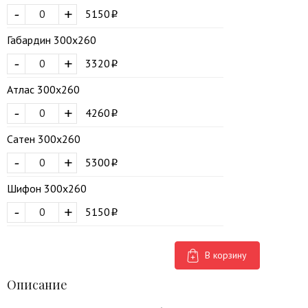
-
+
5150
Габардин 300х260
-
+
3320
Атлас 300х260
-
+
4260
Сатен 300х260
-
+
5300
Шифон 300х260
-
+
5150
В корзину
Описание