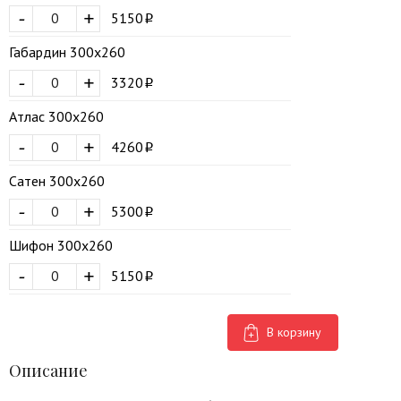
-
+
5150
Габардин 300х260
-
+
3320
Атлас 300х260
-
+
4260
Сатен 300х260
-
+
5300
Шифон 300х260
-
+
5150
В корзину
Описание