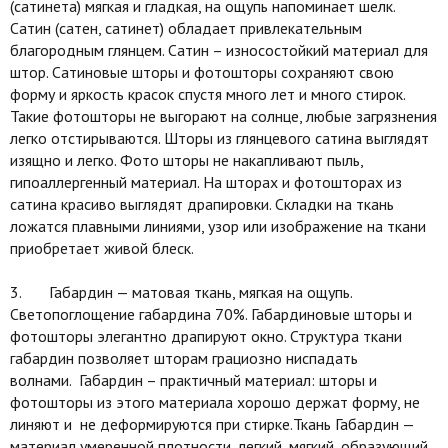
(сатинета) мягкая и гладкая, на ощупь напоминает шелк.
Сатин (сатен, сатинет) обладает привлекательным
благородным глянцем. Сатин – износостойкий материал для
штор. Сатиновые шторы и фотошторы сохраняют свою
форму и яркость красок спустя много лет и много стирок.
Такие фотошторы не выгорают на солнце, любые загрязнения
легко отстирываются. Шторы из глянцевого сатина выглядят
изящно и легко. Фото шторы не накапливают пыль,
гипоаллергенный материал. На шторах и фотошторах из
сатина красиво выглядят драпировки. Складки на ткань
ложатся плавными линиями, узор или изображение на ткани
приобретает живой блеск.
3. Габардин — матовая ткань, мягкая на ощупь.
Светопоглощение габардина 70%. Габардиновые шторы и
фотошторы элегантно драпируют окно. Структура ткани
габардин позволяет шторам грациозно ниспадать
волнами. Габардин – практичный материал: шторы и
фотошторы из этого материала хорошо держат форму, не
линяют и не деформируются при стирке.Ткань Габардин —
материал умеренной плотности, легкий, мягкий, образующий