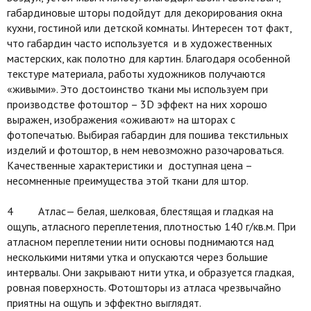
габардиновые шторы подойдут для декорирования окна
кухни, гостиной или детской комнаты. Интересен тот факт,
что габардин часто используется и в художественных
мастерских, как полотно для картин. Благодаря особенной
текстуре материала, работы художников получаются
«живыми». Это достоинство ткани мы используем при
производстве фотоштор – 3D эффект на них хорошо
выражен, изображения «оживают» на шторах с
фотопечатью. Выбирая габардин для пошива текстильных
изделий и фотоштор, в нем невозможно разочароваться.
Качественные характеристики и доступная цена –
несомненные преимущества этой ткани для штор.
4 Атлас— белая, шелковая, блестящая и гладкая на
ощупь, атласного переплетения, плотностью 140 г/кв.м. При
атласном переплетении нити основы поднимаются над
несколькими нитями утка и опускаются через большие
интервалы. Они закрывают нити утка, и образуется гладкая,
ровная поверхность. Фотошторы из атласа чрезвычайно
приятны на ощупь и эффектно выглядят.