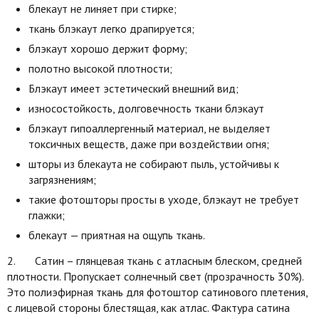
блекаут не линяет при стирке;
ткань блэкаут легко драпируется;
блэкаут хорошо держит форму;
полотно высокой плотности;
Блэкаут имеет эстетический внешний вид;
износостойкость, долговечность ткани блэкаут
блэкаут гипоаллергенный материал, не выделяет
токсичных веществ, даже при воздействии огня;
шторы из блекаута не собирают пыль, устойчивы к
загрязнениям;
такие фотошторы просты в уходе, блэкаут не требует
глажки;
блекаут — приятная на ощупь ткань.
2. Сатин – глянцевая ткань с атласным блеском, средней
плотности. Пропускает солнечный свет (прозрачность 30%).
Это полиэфирная ткань для фотоштор сатинового плетения,
с лицевой стороны блестящая, как атлас. Фактура сатина