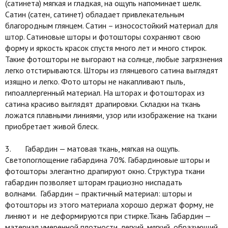
(сатинета) мягкая и гладкая, на ощупь напоминает шелк.
Сатин (сатен, сатинет) обладает привлекательным
благородным глянцем. Сатин – износостойкий материал для
штор. Сатиновые шторы и фотошторы сохраняют свою
форму и яркость красок спустя много лет и много стирок.
Такие фотошторы не выгорают на солнце, любые загрязнения
легко отстирываются. Шторы из глянцевого сатина выглядят
изящно и легко. Фото шторы не накапливают пыль,
гипоаллергенный материал. На шторах и фотошторах из
сатина красиво выглядят драпировки. Складки на ткань
ложатся плавными линиями, узор или изображение на ткани
приобретает живой блеск.
3. Габардин — матовая ткань, мягкая на ощупь.
Светопоглощение габардина 70%. Габардиновые шторы и
фотошторы элегантно драпируют окно. Структура ткани
габардин позволяет шторам грациозно ниспадать
волнами. Габардин – практичный материал: шторы и
фотошторы из этого материала хорошо держат форму, не
линяют и не деформируются при стирке.Ткань Габардин —
материал умеренной плотности, легкий, мягкий, образующий