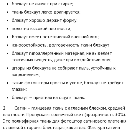
блекаут не линяет при стирке;
ткань блэкаут легко драпируется;
блэкаут хорошо держит форму;
полотно высокой плотности;
Блэкаут имеет эстетический внешний вид;
износостойкость, долговечность ткани блэкаут
блэкаут гипоаллергенный материал, не выделяет
токсичных веществ, даже при воздействии огня;
шторы из блекаута не собирают пыль, устойчивы к
загрязнениям;
такие фотошторы просты в уходе, блэкаут не требует
глажки;
блекаут — приятная на ощупь ткань.
2. Сатин – глянцевая ткань с атласным блеском, средней
плотности. Пропускает солнечный свет (прозрачность 30%).
Это полиэфирная ткань для фотоштор сатинового плетения,
с лицевой стороны блестящая, как атлас. Фактура сатина