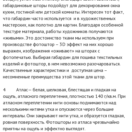
габардиновые шторы подойдут для декорирования окна
кухни, гостиной или детской комнаты. Интересен тот факт,
что габардин часто используется и в художественных
мастерских, как полотно для картин. Благодаря особенной
текстуре материала, работы художников получаются
«живыми». Это достоинство ткани мы используем при
производстве фотоштор – 3D эффект на них хорошо
выражен, изображения «оживают» на шторах с
фотопечатью. Выбирая габардин для пошива текстильных
изделий и фотоштор, в нем невозможно разочароваться.
Качественные характеристики и доступная цена –
несомненные преимущества этой ткани для штор.
4 Атлас— белая, шелковая, блестящая и гладкая на
ощупь, атласного переплетения, плотностью 140 г/кв.м. При
атласном переплетении нити основы поднимаются над
несколькими нитями утка и опускаются через большие
интервалы. Они закрывают нити утка, и образуется гладкая,
ровная поверхность. Фотошторы из атласа чрезвычайно
приятны на ощупь и эффектно выглядят.