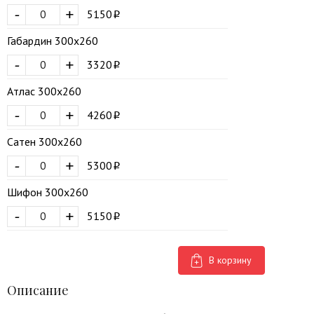
-
+
5150
Габардин 300х260
-
+
3320
Атлас 300х260
-
+
4260
Сатен 300х260
-
+
5300
Шифон 300х260
-
+
5150
В корзину
Описание