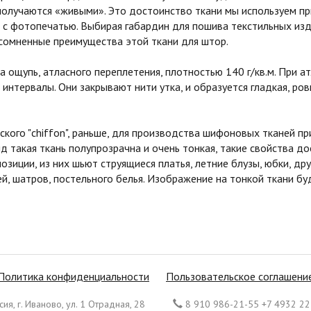
получаются «живыми». Это достоинство ткани мы используем п
с фотопечатью. Выбирая габардин для пошива текстильных изд
сомненные преимущества этой ткани для штор.
ощупь, атласного переплетения, плотностью 140 г/кв.м. При 
 интервалы. Они закрывают нити утка, и образуется гладкая, р
о "chiffon", раньше, для производства шифоновых тканей при
ид такая ткань полупрозрачна и очень тонкая, такие свойства до
озиции, из них шьют струящиеся платья, летние блузы, юбки, д
й, шатров, постельного белья. Изображение на тонкой ткани б
Политика конфиденциальности
Пользовательское соглашени
ия, г. Иваново, ул. 1 Отрадная, 28
8 910 986-21-55 +7 4932 22