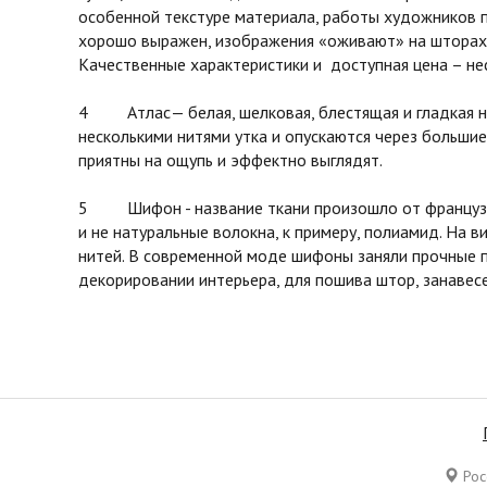
особенной текстуре материала, работы художников 
хорошо выражен, изображения «оживают» на шторах 
Качественные характеристики и доступная цена – не
4 Атлас— белая, шелковая, блестящая и гладкая на 
несколькими нитями утка и опускаются через большие
приятны на ощупь и эффектно выглядят.
5 Шифон - название ткани произошло от французског
и не натуральные волокна, к примеру, полиамид. На в
нитей. В современной моде шифоны заняли прочные п
декорировании интерьера, для пошива штор, занавесе
Росс