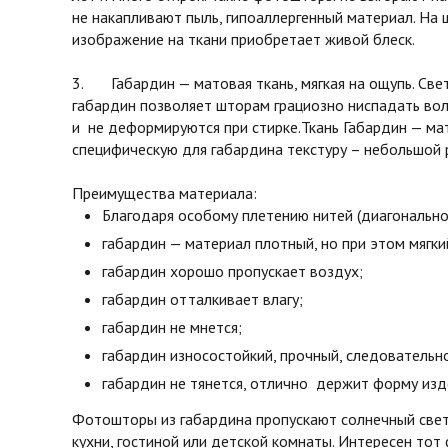
не накапливают пыль, гипоаллергенный материал. На 
изображение на ткани приобретает живой блеск.
3. Габардин — матовая ткань, мягкая на ощупь. Св
габардин позволяет шторам грациозно ниспадать во
и не деформируются при стирке.Ткань Габардин — мат
специфическую для габардина текстуру – небольшой 
Преимущества материала:
Благодаря особому плетению нитей (диагонально
габардин — материал плотный, но при этом мягки
габардин хорошо пропускает воздух;
габардин отталкивает влагу;
габардин не мнется;
габардин износостойкий, прочный, следовательн
габардин не тянется, отлично держит форму изд
Фотошторы из габардина пропускают солнечный свет 
кухни, гостиной или детской комнаты. Интересен тот