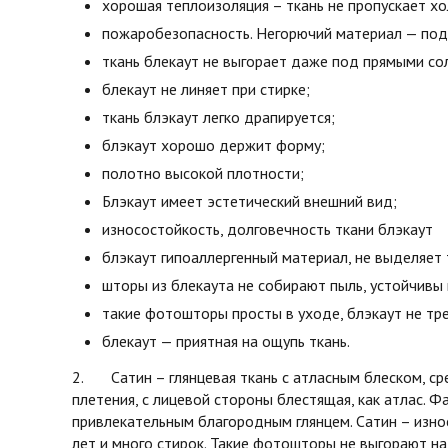
хорошая теплоизоляция – ткань не пропускает х
пожаробезопасность. Негорючий материал — под 
ткань блекаут не выгорает даже под прямыми со
блекаут не линяет при стирке;
ткань блэкаут легко драпируется;
блэкаут хорошо держит форму;
полотно высокой плотности;
Блэкаут имеет эстетический внешний вид;
износостойкость, долговечность ткани блэкаут
блэкаут гипоаллергенный материал, не выделяет 
шторы из блекаута не собирают пыль, устойчивы 
такие фотошторы просты в уходе, блэкаут не тре
блекаут — приятная на ощупь ткань.
2. Сатин – глянцевая ткань с атласным блеском, ср
плетения, с лицевой стороны блестящая, как атлас. Фа
привлекательным благородным глянцем. Сатин – изно
лет и много стирок. Такие фотошторы не выгорают на