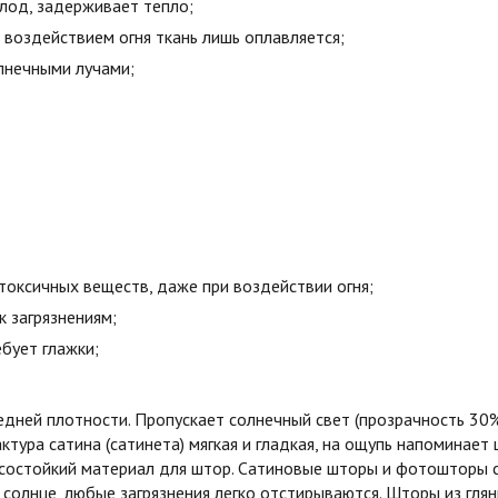
олод, задерживает тепло;
воздействием огня ткань лишь оплавляется;
лнечными лучами;
токсичных веществ, даже при воздействии огня;
к загрязнениям;
бует глажки;
едней плотности. Пропускает солнечный свет (прозрачность 30
ктура сатина (сатинета) мягкая и гладкая, на ощупь напоминает 
состойкий материал для штор. Сатиновые шторы и фотошторы с
 солнце, любые загрязнения легко отстирываются. Шторы из гля