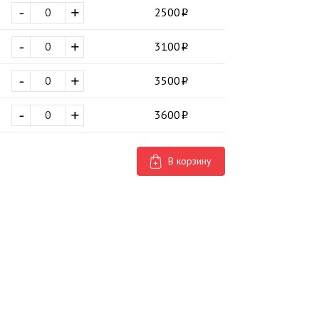
-
+
2500
-
+
3100
-
+
3500
-
+
3600
В корзину