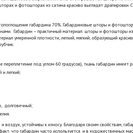
шторах и фотошторах из сатина красиво выглядят драпировки. С
етопоглощение габардина 70%. Габардиновые шторы и фотошторы
лнами. Габардин – практичный материал: шторы и фотошторы и
ериал умеренной плотности, легкий, мягкий, образующий краси
рубчик.
е переплетение под углом 60 градусов), ткань габардин имеет 
й и легкий;
о, долговечный;
елия.
и воздух, устойчивы к износу. Благодаря своим свойствам, га
 факт, что габардин часто используется и в художественных мас