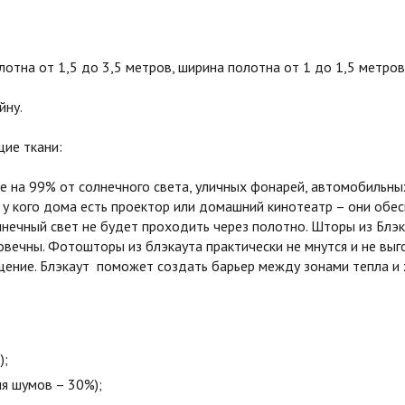
тна от 1,5 до 3,5 метров, ширина полотна от 1 до 1,5 метров
йну.
ие ткани:
на 99% от солнечного света, уличных фонарей, автомобильных
 у кого дома есть проектор или домашний кинотеатр – они обе
олнечный свет не будет проходить через полотно. Шторы из Бл
овечны. Фотошторы из блэкаута практически не мнутся и не вы
ние. Блэкаут поможет создать барьер между зонами тепла и х
);
я шумов – 30%);