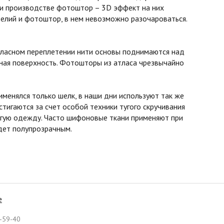
ри производстве фотоштор – 3D эффект на них
елий и фотоштор, в нем невозможно разочароваться.
атласном переплетении нити основы поднимаются над
овная поверхность. Фотошторы из атласа чрезвычайно
менялся только шелк, в наши дни используют так же
стигаются за счет особой техники тугого скручивания
ругую одежду. Часто шифоновые ткани применяют при
удет полупрозрачным.
е
-59-40