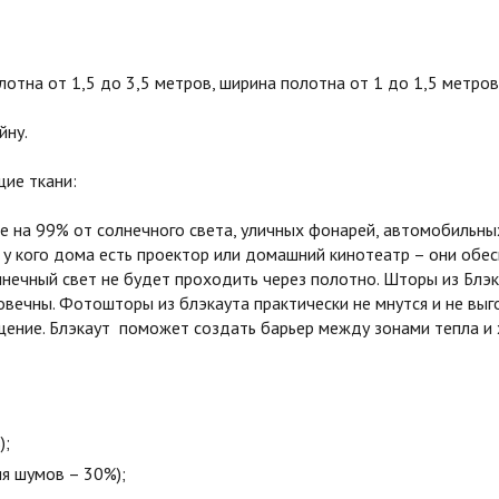
тна от 1,5 до 3,5 метров, ширина полотна от 1 до 1,5 метров
йну.
ие ткани:
на 99% от солнечного света, уличных фонарей, автомобильных
 у кого дома есть проектор или домашний кинотеатр – они обе
олнечный свет не будет проходить через полотно. Шторы из Бл
овечны. Фотошторы из блэкаута практически не мнутся и не вы
ние. Блэкаут поможет создать барьер между зонами тепла и х
);
я шумов – 30%);