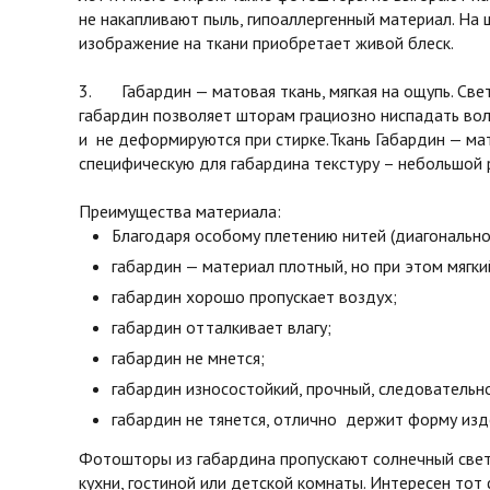
не накапливают пыль, гипоаллергенный материал. На 
изображение на ткани приобретает живой блеск.
3. Габардин — матовая ткань, мягкая на ощупь. Св
габардин позволяет шторам грациозно ниспадать во
и не деформируются при стирке.Ткань Габардин — мат
специфическую для габардина текстуру – небольшой 
Преимущества материала:
Благодаря особому плетению нитей (диагонально
габардин — материал плотный, но при этом мягки
габардин хорошо пропускает воздух;
габардин отталкивает влагу;
габардин не мнется;
габардин износостойкий, прочный, следовательн
габардин не тянется, отлично держит форму изд
Фотошторы из габардина пропускают солнечный свет 
кухни, гостиной или детской комнаты. Интересен тот