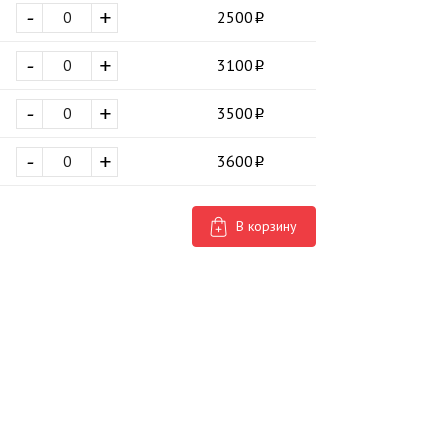
-
+
2500
-
+
3100
-
+
3500
-
+
3600
В корзину