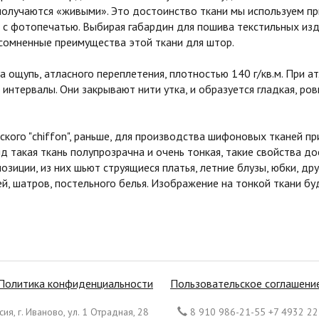
получаются «живыми». Это достоинство ткани мы используем п
с фотопечатью. Выбирая габардин для пошива текстильных изд
сомненные преимущества этой ткани для штор.
ощупь, атласного переплетения, плотностью 140 г/кв.м. При 
 интервалы. Они закрывают нити утка, и образуется гладкая, р
о "chiffon", раньше, для производства шифоновых тканей при
ид такая ткань полупрозрачна и очень тонкая, такие свойства до
озиции, из них шьют струящиеся платья, летние блузы, юбки, д
й, шатров, постельного белья. Изображение на тонкой ткани б
Политика конфиденциальности
Пользовательское соглашени
ия, г. Иваново, ул. 1 Отрадная, 28
8 910 986-21-55 +7 4932 22