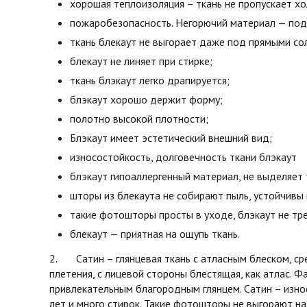
хорошая теплоизоляция – ткань не пропускает х
пожаробезопасность. Негорючий материал — под 
ткань блекаут не выгорает даже под прямыми со
блекаут не линяет при стирке;
ткань блэкаут легко драпируется;
блэкаут хорошо держит форму;
полотно высокой плотности;
Блэкаут имеет эстетический внешний вид;
износостойкость, долговечность ткани блэкаут
блэкаут гипоаллергенный материал, не выделяет 
шторы из блекаута не собирают пыль, устойчивы 
такие фотошторы просты в уходе, блэкаут не тре
блекаут — приятная на ощупь ткань.
2. Сатин – глянцевая ткань с атласным блеском, ср
плетения, с лицевой стороны блестящая, как атлас. Фа
привлекательным благородным глянцем. Сатин – изно
лет и много стирок. Такие фотошторы не выгорают на