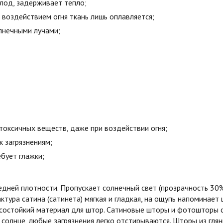
олод, задерживает тепло;
воздействием огня ткань лишь оплавляется;
лнечными лучами;
токсичных веществ, даже при воздействии огня;
к загрязнениям;
бует глажки;
едней плотности. Пропускает солнечный свет (прозрачность 30
ктура сатина (сатинета) мягкая и гладкая, на ощупь напоминает 
состойкий материал для штор. Сатиновые шторы и фотошторы с
 солнце, любые загрязнения легко отстирываются. Шторы из гля