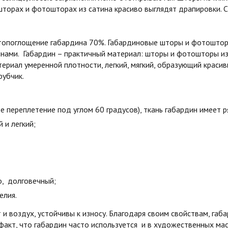
шторах и фотошторах из сатина красиво выглядят драпировки. С
етопоглощение габардина 70%. Габардиновые шторы и фотошторы
лнами. Габардин – практичный материал: шторы и фотошторы и
ериал умеренной плотности, легкий, мягкий, образующий краси
рубчик.
е переплетение под углом 60 градусов), ткань габардин имеет 
й и легкий;
о, долговечный;
елия.
и воздух, устойчивы к износу. Благодаря своим свойствам, га
 факт, что габардин часто используется и в художественных мас