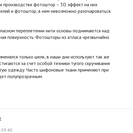
ри производстве фотоштор – 3D эффект на них
елий и фотоштор, в нем невозможно разочароваться.
атласном переплетении нити основы поднимаются над
овная поверхность. Фотошторы из атласа чрезвычайно
менялся только шелк, в наши дни используют так же
стигаются за счет особой техники тугого скручивания
ругую одежду. Часто шифоновые ткани применяют при
удет полупрозрачным.
е
-59-40