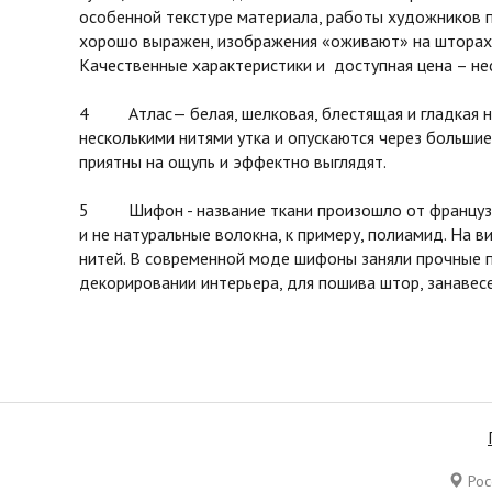
особенной текстуре материала, работы художников 
хорошо выражен, изображения «оживают» на шторах 
Качественные характеристики и доступная цена – не
4 Атлас— белая, шелковая, блестящая и гладкая на 
несколькими нитями утка и опускаются через большие
приятны на ощупь и эффектно выглядят.
5 Шифон - название ткани произошло от французског
и не натуральные волокна, к примеру, полиамид. На в
нитей. В современной моде шифоны заняли прочные п
декорировании интерьера, для пошива штор, занавесе
Росс