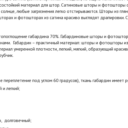
состойкий материал для штор. Сатиновые шторы и фотошторы с
 солнце, любые загрязнения легко отстирываются. Шторы из гля
шторах и фотошторах из сатина красиво выглядят драпировки. С
етопоглощение габардина 70%. Габардиновые шторы и фотошторы
лнами. Габардин – практичный материал: шторы и фотошторы и
ериал умеренной плотности, легкий, мягкий, образующий краси
рубчик.
е переплетение под углом 60 градусов), ткань габардин имеет 
й и легкий;
о, долговечный;