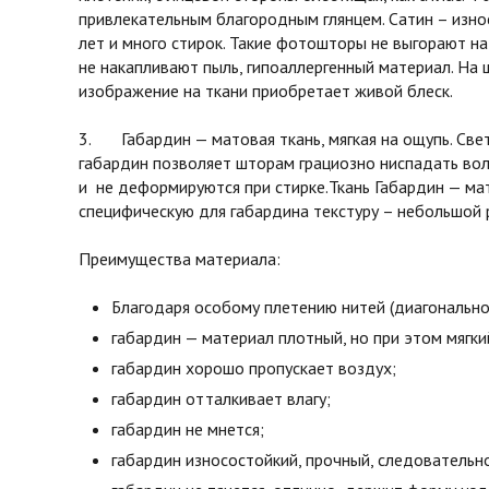
привлекательным благородным глянцем. Сатин – изно
лет и много стирок. Такие фотошторы не выгорают на
не накапливают пыль, гипоаллергенный материал. На 
изображение на ткани приобретает живой блеск.
3. Габардин — матовая ткань, мягкая на ощупь. Св
габардин позволяет шторам грациозно ниспадать во
и не деформируются при стирке.Ткань Габардин — мат
специфическую для габардина текстуру – небольшой 
Преимущества материала:
Благодаря особому плетению нитей (диагонально
габардин — материал плотный, но при этом мягки
габардин хорошо пропускает воздух;
габардин отталкивает влагу;
габардин не мнется;
габардин износостойкий, прочный, следовательн