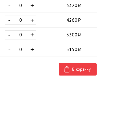
-
+
3320
-
+
4260
-
+
5300
-
+
5150
В корзину