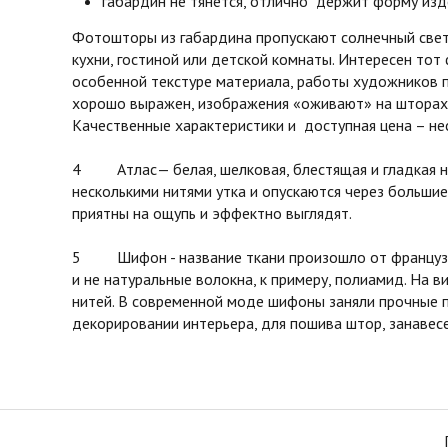
габардин не тянется, отлично держит форму изд
Фотошторы из габардина пропускают солнечный свет 
кухни, гостиной или детской комнаты. Интересен тот
особенной текстуре материала, работы художников 
хорошо выражен, изображения «оживают» на шторах 
Качественные характеристики и доступная цена – не
4 Атлас— белая, шелковая, блестящая и гладкая на 
несколькими нитями утка и опускаются через большие
приятны на ощупь и эффектно выглядят.
5 Шифон - название ткани произошло от французског
и не натуральные волокна, к примеру, полиамид. На в
нитей. В современной моде шифоны заняли прочные п
декорировании интерьера, для пошива штор, занавесе