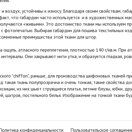
елия.
и воздух, устойчивы к износу. Благодаря своим свойствам, га
 факт, что габардин часто используется и в художественных мас
получаются «живыми». Это достоинство ткани мы используем п
с фотопечатью. Выбирая габардин для пошива текстильных изд
сомненные преимущества этой ткани для штор.
ощупь, атласного переплетения, плотностью 140 г/кв.м. При 
 интервалы. Они закрывают нити утка, и образуется гладкая, р
о "chiffon", раньше, для производства шифоновых тканей при
ид такая ткань полупрозрачна и очень тонкая, такие свойства до
озиции, из них шьют струящиеся платья, летние блузы, юбки, д
й, шатров, постельного белья. Изображение на тонкой ткани б
Политика конфиденциальности
Пользовательское соглашени