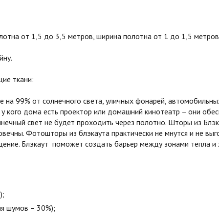
тна от 1,5 до 3,5 метров, ширина полотна от 1 до 1,5 метров
йну.
ие ткани:
на 99% от солнечного света, уличных фонарей, автомобильных
 у кого дома есть проектор или домашний кинотеатр – они обе
олнечный свет не будет проходить через полотно. Шторы из Бл
овечны. Фотошторы из блэкаута практически не мнутся и не вы
ние. Блэкаут поможет создать барьер между зонами тепла и х
);
я шумов – 30%);