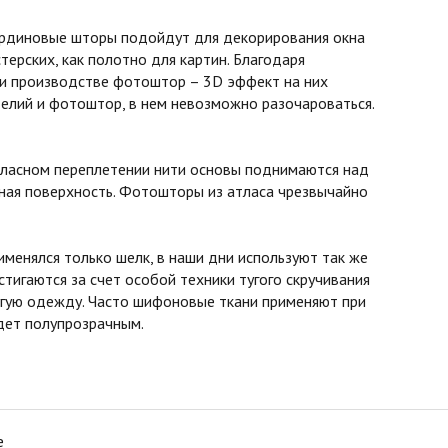
бардиновые шторы подойдут для декорирования окна
терских, как полотно для картин. Благодаря
ри производстве фотоштор – 3D эффект на них
елий и фотоштор, в нем невозможно разочароваться.
атласном переплетении нити основы поднимаются над
овная поверхность. Фотошторы из атласа чрезвычайно
менялся только шелк, в наши дни используют так же
стигаются за счет особой техники тугого скручивания
ругую одежду. Часто шифоновые ткани применяют при
удет полупрозрачным.
е