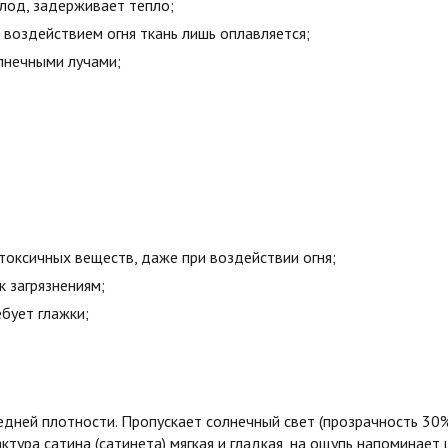
олод, задерживает тепло;
воздействием огня ткань лишь оплавляется;
лнечными лучами;
токсичных веществ, даже при воздействии огня;
к загрязнениям;
бует глажки;
едней плотности. Пропускает солнечный свет (прозрачность 30
ктура сатина (сатинета) мягкая и гладкая, на ощупь напоминает 