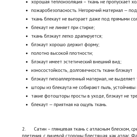
хорошая теплоизоляция – ткань не пропускает х
пожаробезопасность. Негорючий материал — под 
ткань блекаут не выгорает даже под прямыми со
блекаут не линяет при стирке;
ткань блэкаут легко драпируется;
блэкаут хорошо держит форму;
полотно высокой плотности;
Блэкаут имеет эстетический внешний вид;
износостойкость, долговечность ткани блэкаут
блэкаут гипоаллергенный материал, не выделяет 
шторы из блекаута не собирают пыль, устойчивы 
такие фотошторы просты в уходе, блэкаут не тре
блекаут — приятная на ощупь ткань.
2. Сатин – глянцевая ткань с атласным блеском, ср
плетения, с лицевой стороны блестящая, как атлас. Фа