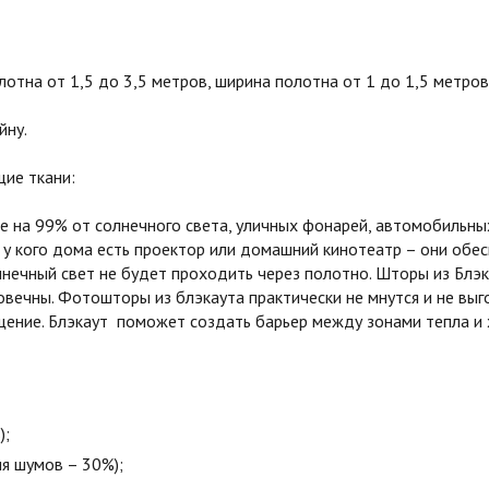
тна от 1,5 до 3,5 метров, ширина полотна от 1 до 1,5 метров
йну.
ие ткани:
на 99% от солнечного света, уличных фонарей, автомобильных
 у кого дома есть проектор или домашний кинотеатр – они обе
олнечный свет не будет проходить через полотно. Шторы из Бл
овечны. Фотошторы из блэкаута практически не мнутся и не вы
ние. Блэкаут поможет создать барьер между зонами тепла и х
);
я шумов – 30%);