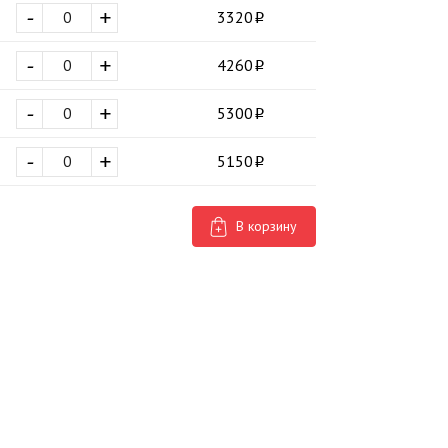
-
+
3320
-
+
4260
-
+
5300
-
+
5150
В корзину