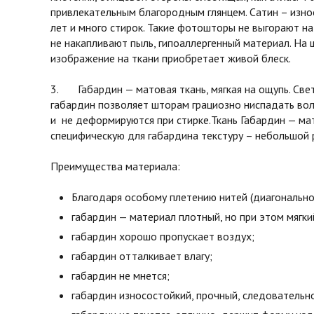
привлекательным благородным глянцем. Сатин – изно
лет и много стирок. Такие фотошторы не выгорают на
не накапливают пыль, гипоаллергенный материал. На 
изображение на ткани приобретает живой блеск.
3. Габардин — матовая ткань, мягкая на ощупь. Св
габардин позволяет шторам грациозно ниспадать во
и не деформируются при стирке.Ткань Габардин — мат
специфическую для габардина текстуру – небольшой 
Преимущества материала:
Благодаря особому плетению нитей (диагонально
габардин — материал плотный, но при этом мягки
габардин хорошо пропускает воздух;
габардин отталкивает влагу;
габардин не мнется;
габардин износостойкий, прочный, следовательн