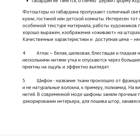
габардин не тянется, отлично держит форму изд
Фотошторы из габардина пропускают солнечный свет 
кухни, гостиной или детской комнаты. Интересен тот
особенной текстуре материала, работы художников 
хорошо выражен, изображения «оживают» на шторах 
Качественные характеристики и доступная цена – не
4 Атлас— белая, шелковая, блестящая и гладкая на 
несколькими нитями утка и опускаются через большие
приятны на ощупь и эффектно выглядят.
5 Шифон - название ткани произошло от французског
и не натуральные волокна, к примеру, полиамид. На в
нитей. В современной моде шифоны заняли прочные п
декорировании интерьера, для пошива штор, занавесе