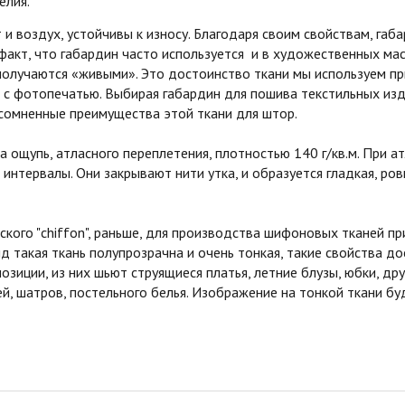
елия.
и воздух, устойчивы к износу. Благодаря своим свойствам, га
 факт, что габардин часто используется и в художественных мас
получаются «живыми». Это достоинство ткани мы используем п
с фотопечатью. Выбирая габардин для пошива текстильных изд
сомненные преимущества этой ткани для штор.
ощупь, атласного переплетения, плотностью 140 г/кв.м. При 
 интервалы. Они закрывают нити утка, и образуется гладкая, р
о "chiffon", раньше, для производства шифоновых тканей при
ид такая ткань полупрозрачна и очень тонкая, такие свойства до
озиции, из них шьют струящиеся платья, летние блузы, юбки, д
й, шатров, постельного белья. Изображение на тонкой ткани б