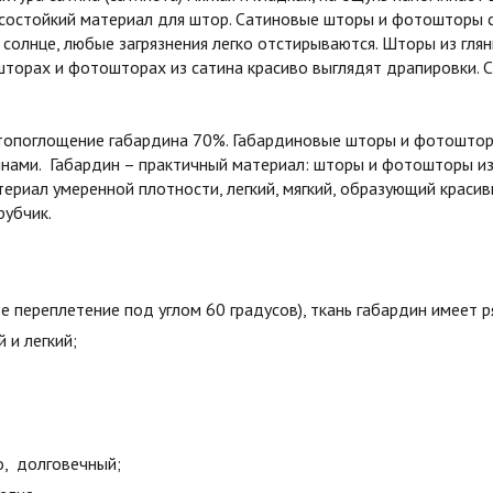
состойкий материал для штор. Сатиновые шторы и фотошторы с
 солнце, любые загрязнения легко отстирываются. Шторы из гля
шторах и фотошторах из сатина красиво выглядят драпировки. С
етопоглощение габардина 70%. Габардиновые шторы и фотошторы
лнами. Габардин – практичный материал: шторы и фотошторы и
ериал умеренной плотности, легкий, мягкий, образующий краси
рубчик.
е переплетение под углом 60 градусов), ткань габардин имеет 
й и легкий;
о, долговечный;