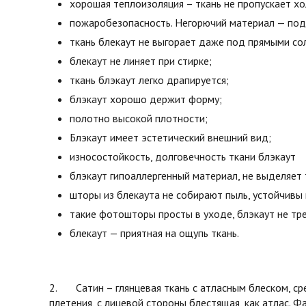
хорошая теплоизоляция – ткань не пропускает х
пожаробезопасность. Негорючий материал — под 
ткань блекаут не выгорает даже под прямыми со
блекаут не линяет при стирке;
ткань блэкаут легко драпируется;
блэкаут хорошо держит форму;
полотно высокой плотности;
Блэкаут имеет эстетический внешний вид;
износостойкость, долговечность ткани блэкаут
блэкаут гипоаллергенный материал, не выделяет 
шторы из блекаута не собирают пыль, устойчивы 
такие фотошторы просты в уходе, блэкаут не тре
блекаут — приятная на ощупь ткань.
2. Сатин – глянцевая ткань с атласным блеском, ср
плетения, с лицевой стороны блестящая, как атлас. Фа