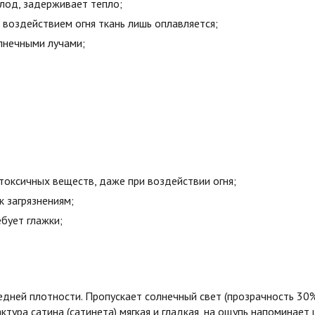
олод, задерживает тепло;
воздействием огня ткань лишь оплавляется;
лнечными лучами;
токсичных веществ, даже при воздействии огня;
к загрязнениям;
бует глажки;
едней плотности. Пропускает солнечный свет (прозрачность 30
ктура сатина (сатинета) мягкая и гладкая, на ощупь напоминает 