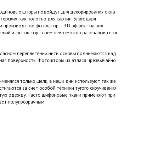
бардиновые шторы подойдут для декорирования окна
терских, как полотно для картин. Благодаря
ри производстве фотоштор – 3D эффект на них
елий и фотоштор, в нем невозможно разочароваться.
атласном переплетении нити основы поднимаются над
овная поверхность. Фотошторы из атласа чрезвычайно
менялся только шелк, в наши дни используют так же
стигаются за счет особой техники тугого скручивания
ругую одежду. Часто шифоновые ткани применяют при
удет полупрозрачным.