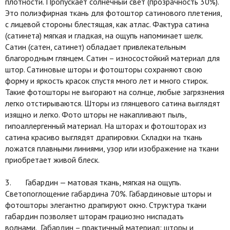
плотности. Пропускает солнечный свет (прозрачность 30%).
Это полиэфирная ткань для фотоштор сатинового плетения,
с лицевой стороны блестящая, как атлас. Фактура сатина
(сатинета) мягкая и гладкая, на ощупь напоминает шелк.
Сатин (сатен, сатинет) обладает привлекательным
благородным глянцем. Сатин – износостойкий материал для
штор. Сатиновые шторы и фотошторы сохраняют свою
форму и яркость красок спустя много лет и много стирок.
Такие фотошторы не выгорают на солнце, любые загрязнения
легко отстирываются. Шторы из глянцевого сатина выглядят
изящно и легко. Фото шторы не накапливают пыль,
гипоаллергенный материал. На шторах и фотошторах из
сатина красиво выглядят драпировки. Складки на ткань
ложатся плавными линиями, узор или изображение на ткани
приобретает живой блеск.
3. Габардин — матовая ткань, мягкая на ощупь.
Светопоглощение габардина 70%. Габардиновые шторы и
фотошторы элегантно драпируют окно. Структура ткани
габардин позволяет шторам грациозно ниспадать
волнами. Габардин – практичный материал: шторы и