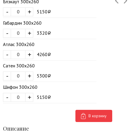
Блэкаут 300х260
-
+
5150
Габардин 300х260
-
+
3320
Атлас 300х260
-
+
4260
Сатен 300х260
-
+
5300
Шифон 300х260
-
+
5150
В корзину
Описание