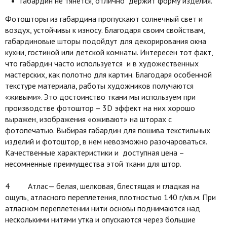
габардин не тянется, отлично держит форму изделия.
Фотошторы из габардина пропускают солнечный свет и
воздух, устойчивы к износу. Благодаря своим свойствам,
габардиновые шторы подойдут для декорирования окна
кухни, гостиной или детской комнаты. Интересен тот факт,
что габардин часто используется и в художественных
мастерских, как полотно для картин. Благодаря особенной
текстуре материала, работы художников получаются
«живыми». Это достоинство ткани мы используем при
производстве фотоштор – 3D эффект на них хорошо
выражен, изображения «оживают» на шторах с
фотопечатью. Выбирая габардин для пошива текстильных
изделий и фотоштор, в нем невозможно разочароваться.
Качественные характеристики и доступная цена –
несомненные преимущества этой ткани для штор.
4 Атлас— белая, шелковая, блестящая и гладкая на
ощупь, атласного переплетения, плотностью 140 г/кв.м. При
атласном переплетении нити основы поднимаются над
несколькими нитями утка и опускаются через большие