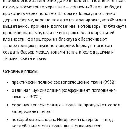
необходимое затемнение даже в полдень! Поднесите ткань
к окну и посмотрите через нее — солнечный свет не будет
проходить через полотно. Шторы из Блэкаута отлично
держат форму, хорошо поддаются драпировке, устойчивы к
выцветанию, прочны и долговечны. Фотошторы из блэкаута
практически не мнутся и не выгорают. Благодаря своей
плотности, фотошторы из блэкаута обеспечивают
теплоизоляцию и шумопоглощение. Блэкаут поможет
создать барьер между зонами тепла и холода, шума и
тишины, света и тьмы.
Основные плюсы:
практически полное светопоглощение ткани (99%);
отличная шумоизоляция (коэффициент поглощения
шумов – 30%);
хорошая теплоизоляция – ткань не пропускает холод,
задерживает тепло;
пожаробезопасность. Негорючий материал — под
воздействием огня ткань лишь оплавляется;