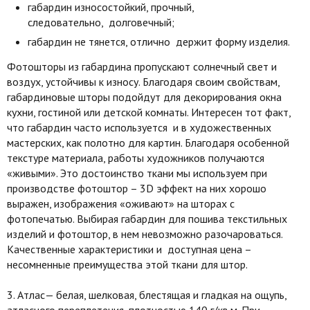
габардин износостойкий, прочный,
следовательно, долговечный;
габардин не тянется, отлично держит форму изделия.
Фотошторы из габардина пропускают солнечный свет и
воздух, устойчивы к износу. Благодаря своим свойствам,
габардиновые шторы подойдут для декорирования окна
кухни, гостиной или детской комнаты. Интересен тот факт,
что габардин часто используется и в художественных
мастерских, как полотно для картин. Благодаря особенной
текстуре материала, работы художников получаются
«живыми». Это достоинство ткани мы используем при
производстве фотоштор – 3D эффект на них хорошо
выражен, изображения «оживают» на шторах с
фотопечатью. Выбирая габардин для пошива текстильных
изделий и фотоштор, в нем невозможно разочароваться.
Качественные характеристики и доступная цена –
несомненные преимущества этой ткани для штор.
3. Атлас— белая, шелковая, блестящая и гладкая на ощупь,
атласного переплетения, плотностью 140 г/кв.м. При