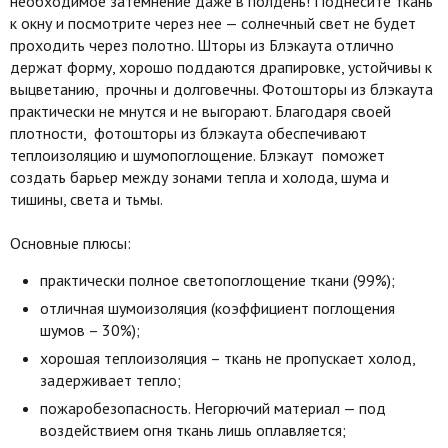
необходимое затемнение даже в полдень! Поднесите ткань
к окну и посмотрите через нее — солнечный свет не будет
проходить через полотно. Шторы из Блэкаута отлично
держат форму, хорошо поддаются драпировке, устойчивы к
выцветанию, прочны и долговечны. Фотошторы из блэкаута
практически не мнутся и не выгорают. Благодаря своей
плотности, фотошторы из блэкаута обеспечивают
теплоизоляцию и шумопоглощение. Блэкаут поможет
создать барьер между зонами тепла и холода, шума и
тишины, света и тьмы.
Основные плюсы:
практически полное светопоглощение ткани (99%);
отличная шумоизоляция (коэффициент поглощения
шумов – 30%);
хорошая теплоизоляция – ткань не пропускает холод,
задерживает тепло;
пожаробезопасность. Негорючий материал — под
воздействием огня ткань лишь оплавляется;