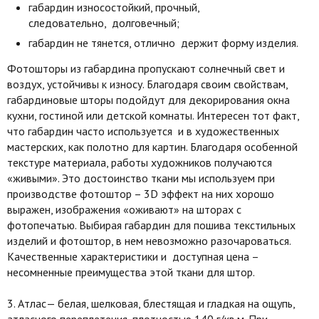
габардин износостойкий, прочный,
следовательно, долговечный;
габардин не тянется, отлично держит форму изделия.
Фотошторы из габардина пропускают солнечный свет и
воздух, устойчивы к износу. Благодаря своим свойствам,
габардиновые шторы подойдут для декорирования окна
кухни, гостиной или детской комнаты. Интересен тот факт,
что габардин часто используется и в художественных
мастерских, как полотно для картин. Благодаря особенной
текстуре материала, работы художников получаются
«живыми». Это достоинство ткани мы используем при
производстве фотоштор – 3D эффект на них хорошо
выражен, изображения «оживают» на шторах с
фотопечатью. Выбирая габардин для пошива текстильных
изделий и фотоштор, в нем невозможно разочароваться.
Качественные характеристики и доступная цена –
несомненные преимущества этой ткани для штор.
3. Атлас— белая, шелковая, блестящая и гладкая на ощупь,
атласного переплетения, плотностью 140 г/кв.м. При