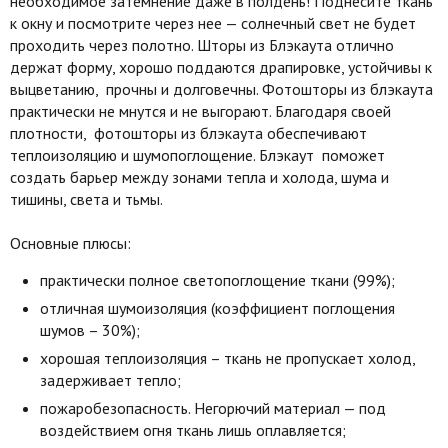
необходимое затемнение даже в полдень! Поднесите ткань
к окну и посмотрите через нее — солнечный свет не будет
проходить через полотно. Шторы из Блэкаута отлично
держат форму, хорошо поддаются драпировке, устойчивы к
выцветанию, прочны и долговечны. Фотошторы из блэкаута
практически не мнутся и не выгорают. Благодаря своей
плотности, фотошторы из блэкаута обеспечивают
теплоизоляцию и шумопоглощение. Блэкаут поможет
создать барьер между зонами тепла и холода, шума и
тишины, света и тьмы.
Основные плюсы:
практически полное светопоглощение ткани (99%);
отличная шумоизоляция (коэффициент поглощения
шумов – 30%);
хорошая теплоизоляция – ткань не пропускает холод,
задерживает тепло;
пожаробезопасность. Негорючий материал — под
воздействием огня ткань лишь оплавляется;