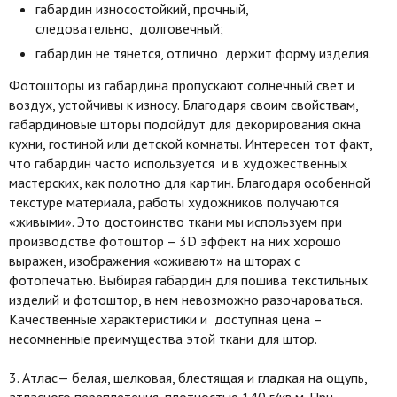
габардин износостойкий, прочный,
следовательно, долговечный;
габардин не тянется, отлично держит форму изделия.
Фотошторы из габардина пропускают солнечный свет и
воздух, устойчивы к износу. Благодаря своим свойствам,
габардиновые шторы подойдут для декорирования окна
кухни, гостиной или детской комнаты. Интересен тот факт,
что габардин часто используется и в художественных
мастерских, как полотно для картин. Благодаря особенной
текстуре материала, работы художников получаются
«живыми». Это достоинство ткани мы используем при
производстве фотоштор – 3D эффект на них хорошо
выражен, изображения «оживают» на шторах с
фотопечатью. Выбирая габардин для пошива текстильных
изделий и фотоштор, в нем невозможно разочароваться.
Качественные характеристики и доступная цена –
несомненные преимущества этой ткани для штор.
3. Атлас— белая, шелковая, блестящая и гладкая на ощупь,
атласного переплетения, плотностью 140 г/кв.м. При