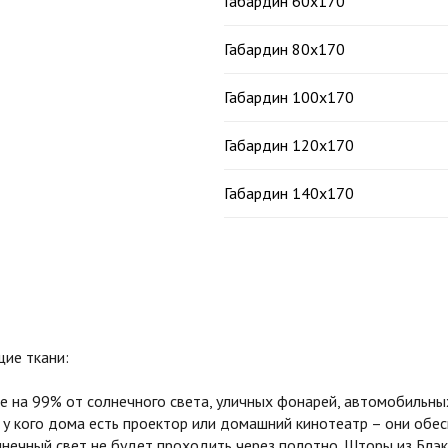
Габардин 60х170
Габардин 80х170
Габардин 100х170
Габардин 120х170
Габардин 140х170
ие ткани:
на 99% от солнечного света, уличных фонарей, автомобильных
 у кого дома есть проектор или домашний кинотеатр – они обе
олнечный свет не будет проходить через полотно. Шторы из Бл