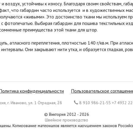
и воздух, устойчивы к износу. Благодаря своим свойствам, га
 факт, что габардин часто используется и в художественных мас
получаются «живыми». Это достоинство ткани мы используем п
с фотопечатью. Выбирая габардин для пошива текстильных изд
сомненные преимущества этой ткани для штор.
ощупь, атласного переплетения, плотностью 140 г/кв.м. При атл
 интервалы. Они закрывают нити утка, и образуется гладкая, р
Политика конфиденциальности
Пользовательское соглашени
ия, г. Иваново, ул. 1 Отрадная, 28
8 910 986-21-55 +7 4932 22
© Виктория 2012 - 2026
Швейное производство
ищены. Копирование материалов является нарушением законов Россий