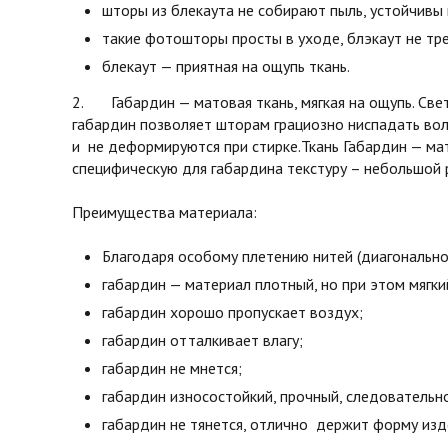
шторы из блекаута не собирают пыль, устойчивы 
такие фотошторы просты в уходе, блэкаут не тре
блекаут — приятная на ощупь ткань.
2. Габардин — матовая ткань, мягкая на ощупь. Св
габардин позволяет шторам грациозно ниспадать во
и не деформируются при стирке.Ткань Габардин — мат
специфическую для габардина текстуру – небольшой 
Преимущества материала:
Благодаря особому плетению нитей (диагонально
габардин — материал плотный, но при этом мягки
габардин хорошо пропускает воздух;
габардин отталкивает влагу;
габардин не мнется;
габардин износостойкий, прочный, следовательн
габардин не тянется, отлично держит форму изд