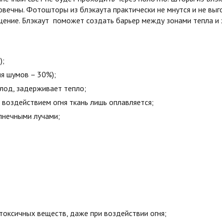
овечны. Фотошторы из блэкаута практически не мнутся и не вы
ние. Блэкаут поможет создать барьер между зонами тепла и х
);
я шумов – 30%);
олод, задерживает тепло;
воздействием огня ткань лишь оплавляется;
лнечными лучами;
токсичных веществ, даже при воздействии огня;