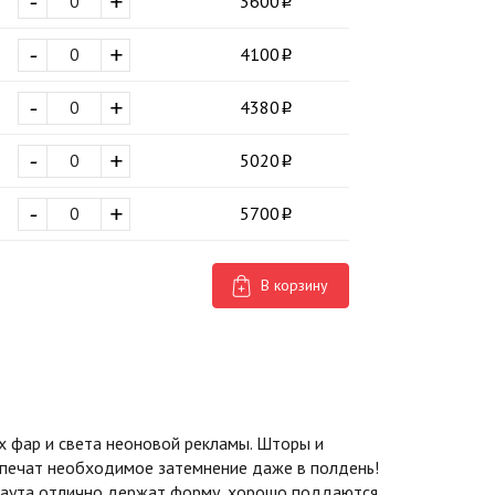
-
+
3600
-
+
4100
-
+
4380
-
+
5020
-
+
5700
В корзину
 фар и света неоновой рекламы. Шторы и
спечат необходимое затемнение даже в полдень!
экаута отлично держат форму, хорошо поддаются