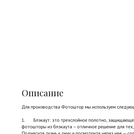
Описание
Для производства Фотоштор мы используем следующ
1. Блэкаут: это трехслойное полотно, защищающее 
фотошторы из блэкаута – отличное решение для тех,
Поднесите ткань к окну и посмотрите через нее — с