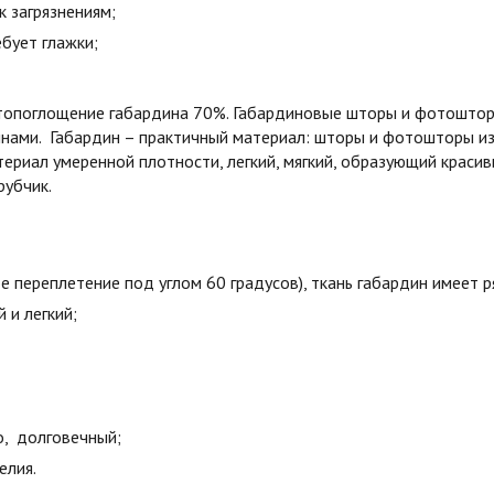
к загрязнениям;
бует глажки;
етопоглощение габардина 70%. Габардиновые шторы и фотошторы
лнами. Габардин – практичный материал: шторы и фотошторы и
ериал умеренной плотности, легкий, мягкий, образующий краси
рубчик.
е переплетение под углом 60 градусов), ткань габардин имеет 
й и легкий;
о, долговечный;
елия.