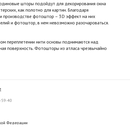
бардиновые шторы подойдут для декорирования окна
терских, как полотно для картин. Благодаря
ри производстве фотоштор – 3D эффект на них
елий и фотоштор, в нем невозможно разочароваться.
асном переплетении нити основы поднимаются над
овная поверхность. Фотошторы из атласа чрезвычайно
е
-59-40
ской Федерации