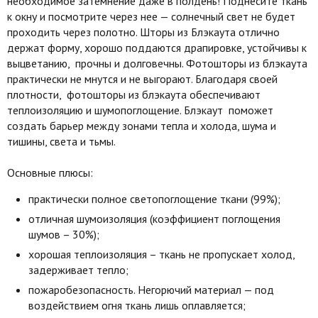
необходимое затемнение даже в полдень! Поднесите ткань
к окну и посмотрите через нее — солнечный свет не будет
проходить через полотно. Шторы из Блэкаута отлично
держат форму, хорошо поддаются драпировке, устойчивы к
выцветанию, прочны и долговечны. Фотошторы из блэкаута
практически не мнутся и не выгорают. Благодаря своей
плотности, фотошторы из блэкаута обеспечивают
теплоизоляцию и шумопоглощение. Блэкаут поможет
создать барьер между зонами тепла и холода, шума и
тишины, света и тьмы.
Основные плюсы:
практически полное светопоглощение ткани (99%);
отличная шумоизоляция (коэффициент поглощения
шумов – 30%);
хорошая теплоизоляция – ткань не пропускает холод,
задерживает тепло;
пожаробезопасность. Негорючий материал — под
воздействием огня ткань лишь оплавляется;