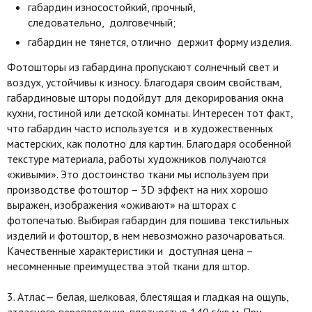
габардин износостойкий, прочный,
следовательно, долговечный;
габардин не тянется, отлично держит форму изделия.
Фотошторы из габардина пропускают солнечный свет и
воздух, устойчивы к износу. Благодаря своим свойствам,
габардиновые шторы подойдут для декорирования окна
кухни, гостиной или детской комнаты. Интересен тот факт,
что габардин часто используется и в художественных
мастерских, как полотно для картин. Благодаря особенной
текстуре материала, работы художников получаются
«живыми». Это достоинство ткани мы используем при
производстве фотоштор – 3D эффект на них хорошо
выражен, изображения «оживают» на шторах с
фотопечатью. Выбирая габардин для пошива текстильных
изделий и фотоштор, в нем невозможно разочароваться.
Качественные характеристики и доступная цена –
несомненные преимущества этой ткани для штор.
3. Атлас— белая, шелковая, блестящая и гладкая на ощупь,
атласного переплетения, плотностью 140 г/кв.м. При