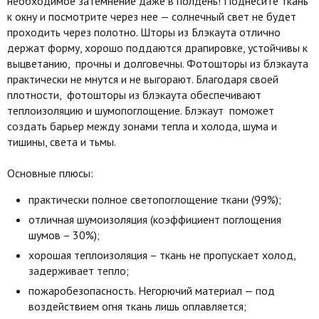
необходимое затемнение даже в полдень! Поднесите ткань
к окну и посмотрите через нее — солнечный свет не будет
проходить через полотно. Шторы из Блэкаута отлично
держат форму, хорошо поддаются драпировке, устойчивы к
выцветанию, прочны и долговечны. Фотошторы из блэкаута
практически не мнутся и не выгорают. Благодаря своей
плотности, фотошторы из блэкаута обеспечивают
теплоизоляцию и шумопоглощение. Блэкаут поможет
создать барьер между зонами тепла и холода, шума и
тишины, света и тьмы.
Основные плюсы:
практически полное светопоглощение ткани (99%);
отличная шумоизоляция (коэффициент поглощения
шумов – 30%);
хорошая теплоизоляция – ткань не пропускает холод,
задерживает тепло;
пожаробезопасность. Негорючий материал — под
воздействием огня ткань лишь оплавляется;