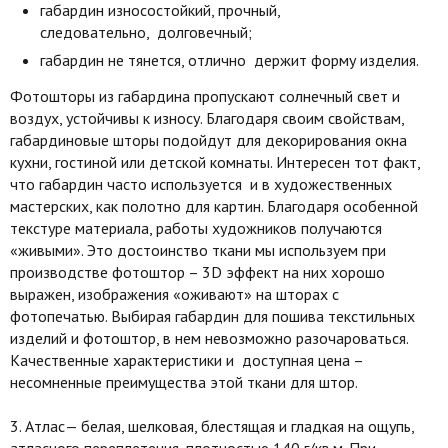
габардин износостойкий, прочный,
следовательно, долговечный;
габардин не тянется, отлично держит форму изделия.
Фотошторы из габардина пропускают солнечный свет и
воздух, устойчивы к износу. Благодаря своим свойствам,
габардиновые шторы подойдут для декорирования окна
кухни, гостиной или детской комнаты. Интересен тот факт,
что габардин часто используется и в художественных
мастерских, как полотно для картин. Благодаря особенной
текстуре материала, работы художников получаются
«живыми». Это достоинство ткани мы используем при
производстве фотоштор – 3D эффект на них хорошо
выражен, изображения «оживают» на шторах с
фотопечатью. Выбирая габардин для пошива текстильных
изделий и фотоштор, в нем невозможно разочароваться.
Качественные характеристики и доступная цена –
несомненные преимущества этой ткани для штор.
3. Атлас— белая, шелковая, блестящая и гладкая на ощупь,
атласного переплетения, плотностью 140 г/кв.м. При