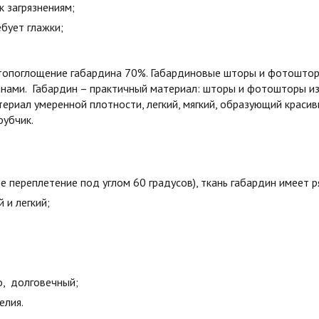
к загрязнениям;
бует глажки;
етопоглощение габардина 70%. Габардиновые шторы и фотошторы
лнами. Габардин – практичный материал: шторы и фотошторы и
ериал умеренной плотности, легкий, мягкий, образующий краси
рубчик.
е переплетение под углом 60 градусов), ткань габардин имеет 
й и легкий;
о, долговечный;
елия.