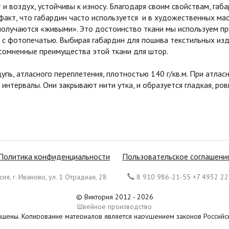
и воздух, устойчивы к износу. Благодаря своим свойствам, га
 факт, что габардин часто используется и в художественных мас
получаются «живыми». Это достоинство ткани мы используем п
с фотопечатью. Выбирая габардин для пошива текстильных изд
сомненные преимущества этой ткани для штор.
ощупь, атласного переплетения, плотностью 140 г/кв.м. При атл
 интервалы. Они закрывают нити утка, и образуется гладкая, р
Политика конфиденциальности
Пользовательское соглашени
ия, г. Иваново, ул. 1 Отрадная, 28
8 910 986-21-55 +7 4932 22
© Виктория 2012 - 2026
Швейное производство
ищены. Копирование материалов является нарушением законов Россий