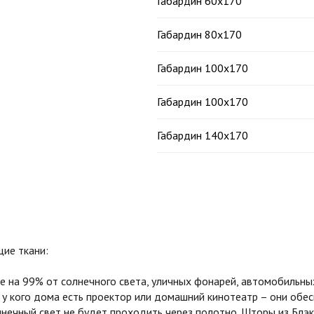
Габардин 60х170
Габардин 80х170
Габардин 100х170
Габардин 100х170
Габардин 140х170
ие ткани:
на 99% от солнечного света, уличных фонарей, автомобильных
 у кого дома есть проектор или домашний кинотеатр – они обе
олнечный свет не будет проходить через полотно. Шторы из Бл