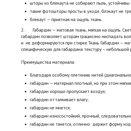
шторы из блекаута не собирают пыль, устойчивы 
такие фотошторы просты в уходе, блэкаут не тре
блекаут — приятная на ощупь ткань.
2. Габардин — матовая ткань, мягкая на ощупь. Св
габардин позволяет шторам грациозно ниспадать во
и не деформируются при стирке.Ткань Габардин — мат
специфическую для габардина текстуру – небольшой 
Преимущества материала:
Благодаря особому плетению нитей (диагонально
габардин — материал плотный, но при этом мягки
габардин хорошо пропускает воздух;
габардин отталкивает влагу;
габардин не мнется;
габардин износостойкий, прочный, следовательн
габардин не тянется, отлично держит форму изд