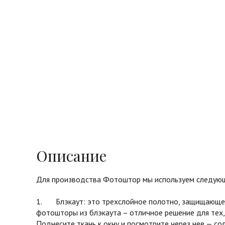
Описание
Для производства Фотоштор мы используем следующ
1. Блэкаут: это трехслойное полотно, защищающее 
фотошторы из блэкаута – отличное решение для тех,
Поднесите ткань к окну и посмотрите через нее — с