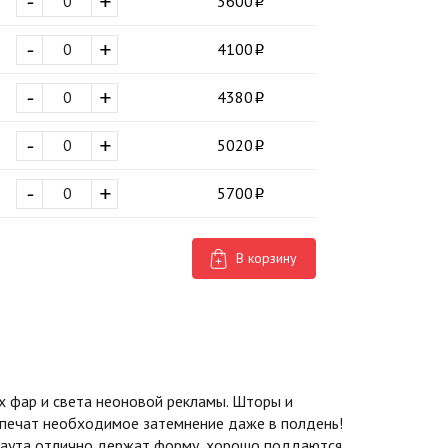
-
+
3600
-
+
4100
-
+
4380
-
+
5020
-
+
5700
В корзину
 фар и света неоновой рекламы. Шторы и
спечат необходимое затемнение даже в полдень!
экаута отлично держат форму, хорошо поддаются