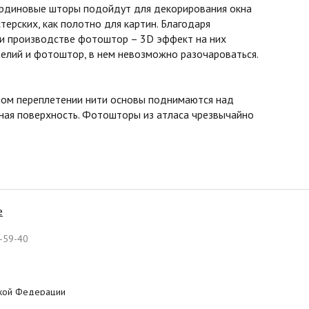
бардиновые шторы подойдут для декорирования окна
терских, как полотно для картин. Благодаря
ри производстве фотоштор – 3D эффект на них
елий и фотоштор, в нем невозможно разочароваться.
асном переплетении нити основы поднимаются над
овная поверхность. Фотошторы из атласа чрезвычайно
е
-59-40
ской Федерации