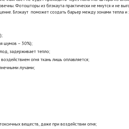
овечны. Фотошторы из блэкаута практически не мнутся и не вы
ние. Блэкаут поможет создать барьер между зонами тепла и х
);
я шумов – 30%);
олод, задерживает тепло;
воздействием огня ткань лишь оплавляется;
лнечными лучами;
токсичных веществ, даже при воздействии огня;