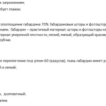
к загрязнениям;
бует глажки;
етопоглощение габардина 70%. Габардиновые шторы и фотошторы
лнами. Габардин – практичный материал: шторы и фотошторы и
ериал умеренной плотности, легкий, мягкий, образующий краси
рубчик.
е переплетение под углом 60 градусов), ткань габардин имеет 
й и легкий;
о, долговечный;
елия.