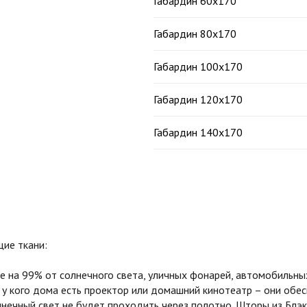
Габардин 60х170
Габардин 80х170
Габардин 100х170
Габардин 120х170
Габардин 140х170
ие ткани:
на 99% от солнечного света, уличных фонарей, автомобильных
 у кого дома есть проектор или домашний кинотеатр – они обе
олнечный свет не будет проходить через полотно. Шторы из Бл