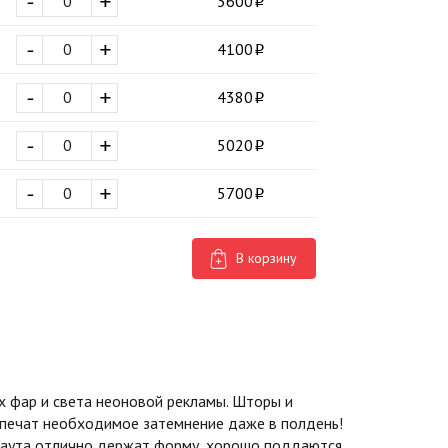
-
+
3600
-
+
4100
-
+
4380
-
+
5020
-
+
5700
В корзину
 фар и света неоновой рекламы. Шторы и
спечат необходимое затемнение даже в полдень!
экаута отлично держат форму, хорошо поддаются