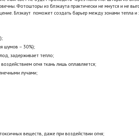
овечны. Фотошторы из блэкаута практически не мнутся и не вы
ние. Блэкаут поможет создать барьер между зонами тепла и х
);
я шумов – 30%);
олод, задерживает тепло;
воздействием огня ткань лишь оплавляется;
лнечными лучами;
токсичных веществ, даже при воздействии огня;