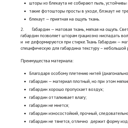
шторы из блекаута не собирают пыль, устойчивы 
такие фотошторы просты в уходе, блэкаут не тре
блекаут — приятная на ощупь ткань.
2. Габардин — матовая ткань, мягкая на ощупь. Св
габардин позволяет шторам грациозно ниспадать во
и не деформируются при стирке.Ткань Габардин — мат
специфическую для габардина текстуру – небольшой 
Преимущества материала:
Благодаря особому плетению нитей (диагонально
габардин — материал плотный, но при этом мягки
габардин хорошо пропускает воздух;
габардин отталкивает влагу;
габардин не мнется;
габардин износостойкий, прочный, следовательн
габардин не тянется, отлично держит форму изд