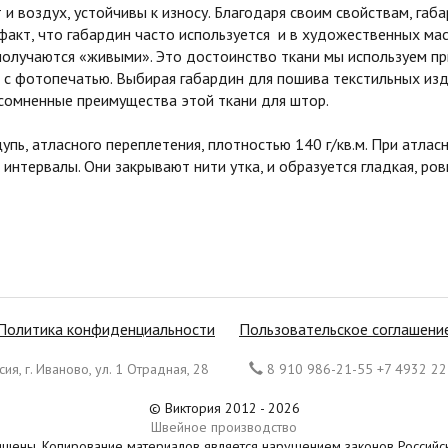
и воздух, устойчивы к износу. Благодаря своим свойствам, га
 факт, что габардин часто используется и в художественных мас
получаются «живыми». Это достоинство ткани мы используем п
с фотопечатью. Выбирая габардин для пошива текстильных изд
сомненные преимущества этой ткани для штор.
ощупь, атласного переплетения, плотностью 140 г/кв.м. При атл
 интервалы. Они закрывают нити утка, и образуется гладкая, р
Политика конфиденциальности
Пользовательское соглашени
ия, г. Иваново, ул. 1 Отрадная, 28
8 910 986-21-55 +7 4932 22
© Виктория 2012 - 2026
Швейное производство
ищены. Копирование материалов является нарушением законов Россий