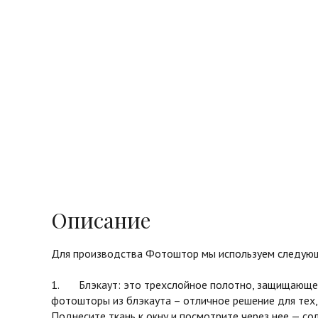
Описание
Для производства Фотоштор мы используем следующ
1. Блэкаут: это трехслойное полотно, защищающее 
фотошторы из блэкаута – отличное решение для тех,
Поднесите ткань к окну и посмотрите через нее — с