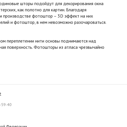
бардиновые шторы подойдут для декорирования окна
терских, как полотно для картин. Благодаря
ри производстве фотоштор – 3D эффект на них
елий и фотоштор, в нем невозможно разочароваться.
асном переплетении нити основы поднимаются над
овная поверхность. Фотошторы из атласа чрезвычайно
е
-59-40
ской Федерации