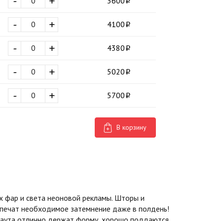
-
+
3600
-
+
4100
-
+
4380
-
+
5020
-
+
5700
В корзину
 фар и света неоновой рекламы. Шторы и
спечат необходимое затемнение даже в полдень!
экаута отлично держат форму, хорошо поддаются