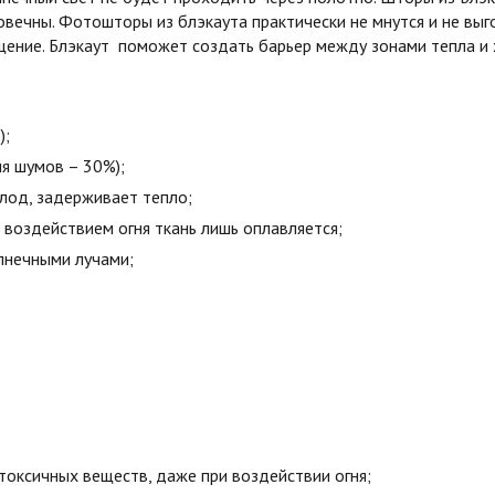
овечны. Фотошторы из блэкаута практически не мнутся и не вы
ние. Блэкаут поможет создать барьер между зонами тепла и х
);
я шумов – 30%);
олод, задерживает тепло;
воздействием огня ткань лишь оплавляется;
лнечными лучами;
токсичных веществ, даже при воздействии огня;