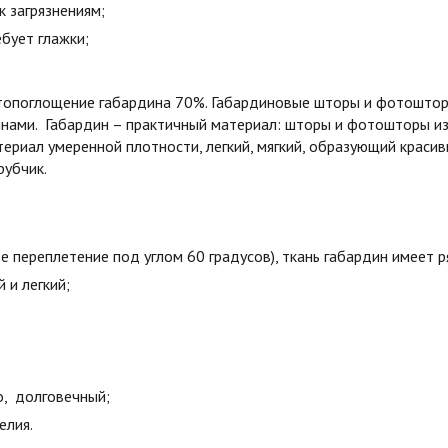
к загрязнениям;
бует глажки;
етопоглощение габардина 70%. Габардиновые шторы и фотошторы
лнами. Габардин – практичный материал: шторы и фотошторы и
ериал умеренной плотности, легкий, мягкий, образующий краси
рубчик.
е переплетение под углом 60 градусов), ткань габардин имеет 
й и легкий;
о, долговечный;
елия.