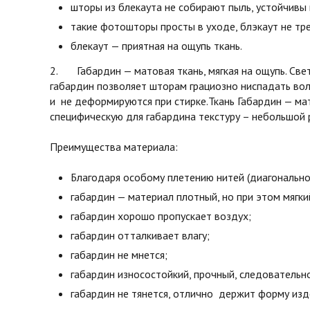
шторы из блекаута не собирают пыль, устойчивы 
такие фотошторы просты в уходе, блэкаут не тре
блекаут — приятная на ощупь ткань.
2. Габардин — матовая ткань, мягкая на ощупь. Св
габардин позволяет шторам грациозно ниспадать во
и не деформируются при стирке.Ткань Габардин — мат
специфическую для габардина текстуру – небольшой 
Преимущества материала:
Благодаря особому плетению нитей (диагонально
габардин — материал плотный, но при этом мягки
габардин хорошо пропускает воздух;
габардин отталкивает влагу;
габардин не мнется;
габардин износостойкий, прочный, следовательн
габардин не тянется, отлично держит форму изд