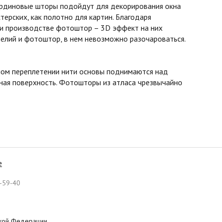
бардиновые шторы подойдут для декорирования окна
терских, как полотно для картин. Благодаря
ри производстве фотоштор – 3D эффект на них
елий и фотоштор, в нем невозможно разочароваться.
асном переплетении нити основы поднимаются над
овная поверхность. Фотошторы из атласа чрезвычайно
е
-59-40
ской Федерации