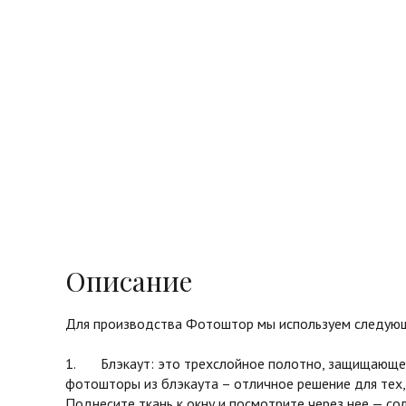
Описание
Для производства Фотоштор мы используем следующ
1. Блэкаут: это трехслойное полотно, защищающее 
фотошторы из блэкаута – отличное решение для тех,
Поднесите ткань к окну и посмотрите через нее — с