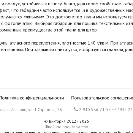
и воздух, устойчивы к износу. Благодаря своим свойствам, га
 факт, что габардин часто используется и в художественных мас
получаются «живыми». Это достоинство ткани мы используем п
с фотопечатью. Выбирая габардин для пошива текстильных изд
сомненные преимущества этой ткани для штор.
ощупь, атласного переплетения, плотностью 140 г/кв.м. При атл
 интервалы. Они закрывают нити утка, и образуется гладкая, р
Политика конфиденциальности
Пользовательское соглашени
ия, г. Иваново, ул. 1 Отрадная, 28
8 910 986-21-55 +7 4932 22
© Виктория 2012 - 2026
Швейное производство
ищены. Копирование материалов является нарушением законов Россий