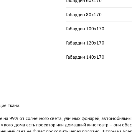
Габардин 60х170
Габардин 80х170
Габардин 100х170
Габардин 120х170
Габардин 140х170
ие ткани:
на 99% от солнечного света, уличных фонарей, автомобильных
 у кого дома есть проектор или домашний кинотеатр – они обе
олнечный свет не будет проходить через полотно. Шторы из Бл