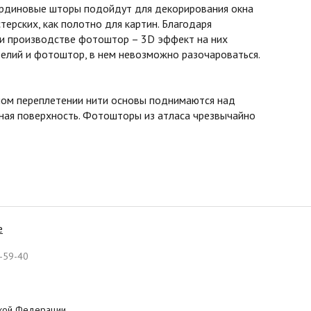
бардиновые шторы подойдут для декорирования окна
терских, как полотно для картин. Благодаря
ри производстве фотоштор – 3D эффект на них
елий и фотоштор, в нем невозможно разочароваться.
асном переплетении нити основы поднимаются над
овная поверхность. Фотошторы из атласа чрезвычайно
е
-59-40
ской Федерации