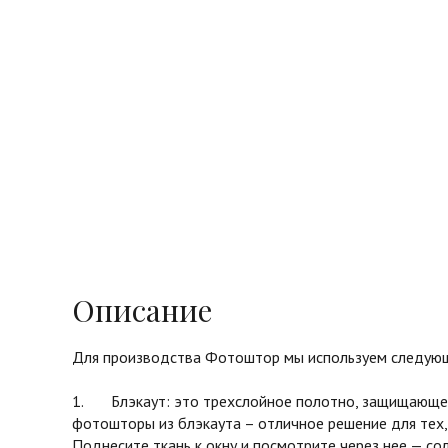
Описание
Для производства Фотоштор мы используем следующ
1. Блэкаут: это трехслойное полотно, защищающее 
фотошторы из блэкаута – отличное решение для тех,
Поднесите ткань к окну и посмотрите через нее — с