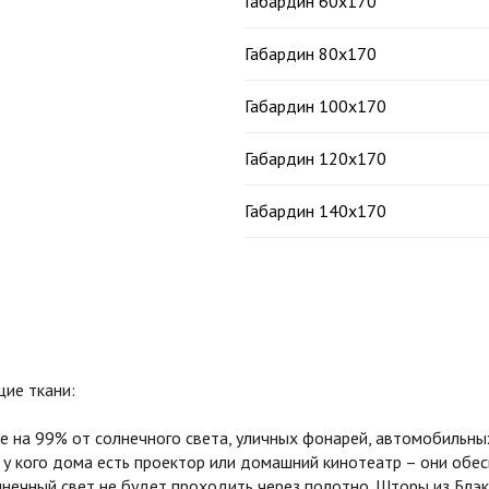
Габардин 60х170
Габардин 80х170
Габардин 100х170
Габардин 120х170
Габардин 140х170
ие ткани:
на 99% от солнечного света, уличных фонарей, автомобильных
 у кого дома есть проектор или домашний кинотеатр – они обе
олнечный свет не будет проходить через полотно. Шторы из Бл