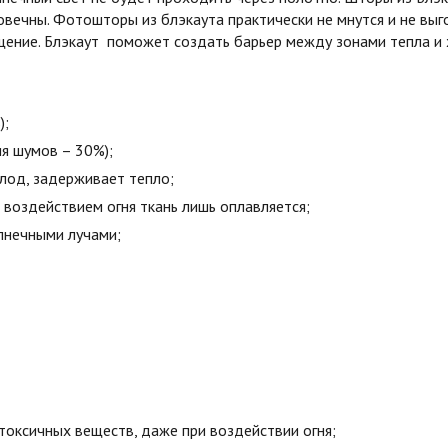
овечны. Фотошторы из блэкаута практически не мнутся и не вы
ние. Блэкаут поможет создать барьер между зонами тепла и х
);
я шумов – 30%);
олод, задерживает тепло;
воздействием огня ткань лишь оплавляется;
лнечными лучами;
токсичных веществ, даже при воздействии огня;