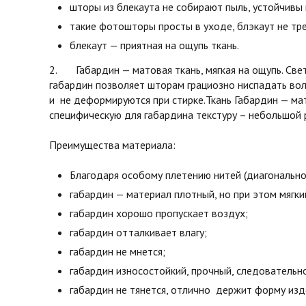
шторы из блекаута не собирают пыль, устойчивы 
такие фотошторы просты в уходе, блэкаут не тре
блекаут — приятная на ощупь ткань.
2. Габардин — матовая ткань, мягкая на ощупь. Св
габардин позволяет шторам грациозно ниспадать во
и не деформируются при стирке.Ткань Габардин — мат
специфическую для габардина текстуру – небольшой 
Преимущества материала:
Благодаря особому плетению нитей (диагонально
габардин — материал плотный, но при этом мягки
габардин хорошо пропускает воздух;
габардин отталкивает влагу;
габардин не мнется;
габардин износостойкий, прочный, следовательн
габардин не тянется, отлично держит форму изд