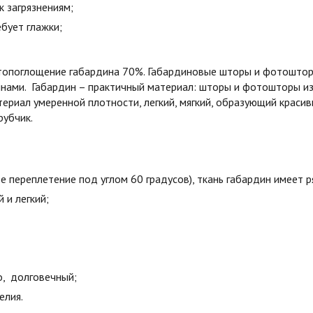
к загрязнениям;
бует глажки;
етопоглощение габардина 70%. Габардиновые шторы и фотошторы
лнами. Габардин – практичный материал: шторы и фотошторы и
ериал умеренной плотности, легкий, мягкий, образующий краси
рубчик.
е переплетение под углом 60 градусов), ткань габардин имеет 
й и легкий;
о, долговечный;
елия.