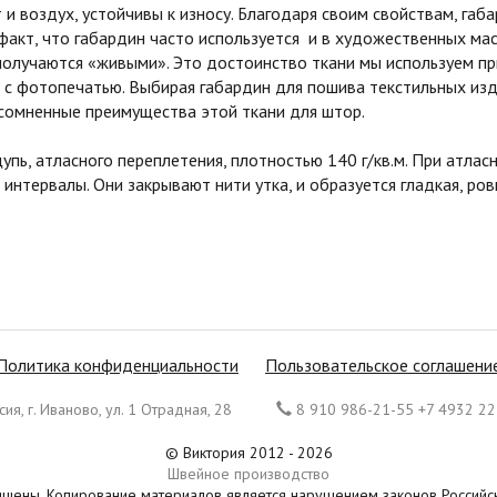
и воздух, устойчивы к износу. Благодаря своим свойствам, га
 факт, что габардин часто используется и в художественных мас
получаются «живыми». Это достоинство ткани мы используем п
с фотопечатью. Выбирая габардин для пошива текстильных изд
сомненные преимущества этой ткани для штор.
ощупь, атласного переплетения, плотностью 140 г/кв.м. При атл
 интервалы. Они закрывают нити утка, и образуется гладкая, р
Политика конфиденциальности
Пользовательское соглашени
ия, г. Иваново, ул. 1 Отрадная, 28
8 910 986-21-55 +7 4932 22
© Виктория 2012 - 2026
Швейное производство
ищены. Копирование материалов является нарушением законов Россий