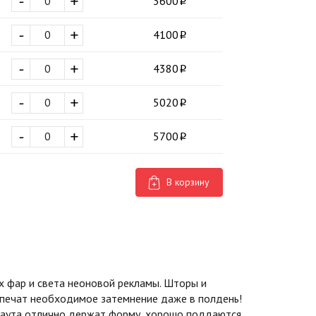
-
+
3600
-
+
4100
-
+
4380
-
+
5020
-
+
5700
В корзину
 фар и света неоновой рекламы. Шторы и
спечат необходимое затемнение даже в полдень!
экаута отлично держат форму, хорошо поддаются