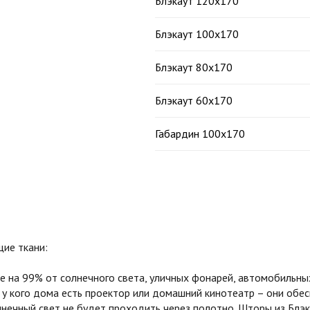
Блэкаут 120х170
Блэкаут 100х170
Блэкаут 80х170
Блэкаут 60х170
Габардин 100х170
ие ткани:
на 99% от солнечного света, уличных фонарей, автомобильных
 у кого дома есть проектор или домашний кинотеатр – они обе
олнечный свет не будет проходить через полотно. Шторы из Бл