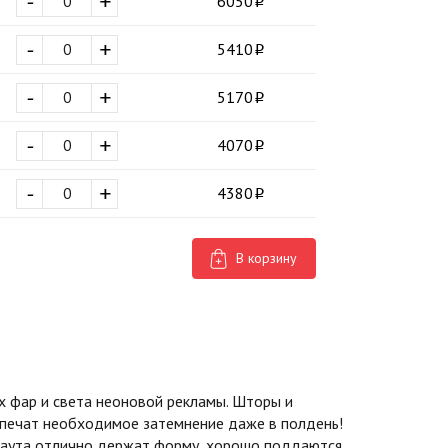
-
+
6050
-
+
5410
-
+
5170
-
+
4070
-
+
4380
В корзину
 фар и света неоновой рекламы. Шторы и
спечат необходимое затемнение даже в полдень!
экаута отлично держат форму, хорошо поддаются