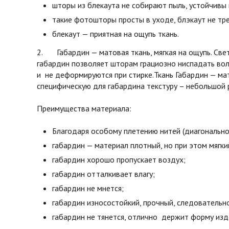
шторы из блекаута не собирают пыль, устойчивы 
такие фотошторы просты в уходе, блэкаут не тре
блекаут — приятная на ощупь ткань.
2. Габардин — матовая ткань, мягкая на ощупь. Св
габардин позволяет шторам грациозно ниспадать во
и не деформируются при стирке.Ткань Габардин — мат
специфическую для габардина текстуру – небольшой 
Преимущества материала:
Благодаря особому плетению нитей (диагонально
габардин — материал плотный, но при этом мягки
габардин хорошо пропускает воздух;
габардин отталкивает влагу;
габардин не мнется;
габардин износостойкий, прочный, следовательн
габардин не тянется, отлично держит форму изд