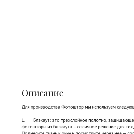
Описание
Для производства Фотоштор мы используем следующ
1. Блэкаут: это трехслойное полотно, защищающее 
фотошторы из блэкаута – отличное решение для тех,
Поднесите ткань к окну и посмотрите через нее — с