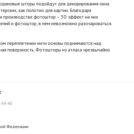
бардиновые шторы подойдут для декорирования окна
терских, как полотно для картин. Благодаря
ри производстве фотоштор – 3D эффект на них
елий и фотоштор, в нем невозможно разочароваться.
асном переплетении нити основы поднимаются над
овная поверхность. Фотошторы из атласа чрезвычайно
е
-59-40
ской Федерации