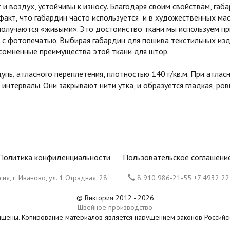
и воздух, устойчивы к износу. Благодаря своим свойствам, га
 факт, что габардин часто используется и в художественных мас
получаются «живыми». Это достоинство ткани мы используем п
с фотопечатью. Выбирая габардин для пошива текстильных изд
сомненные преимущества этой ткани для штор.
ощупь, атласного переплетения, плотностью 140 г/кв.м. При атл
 интервалы. Они закрывают нити утка, и образуется гладкая, р
Политика конфиденциальности
Пользовательское соглашени
ия, г. Иваново, ул. 1 Отрадная, 28
8 910 986-21-55 +7 4932 22
© Виктория 2012 - 2026
Швейное производство
ищены. Копирование материалов является нарушением законов Россий