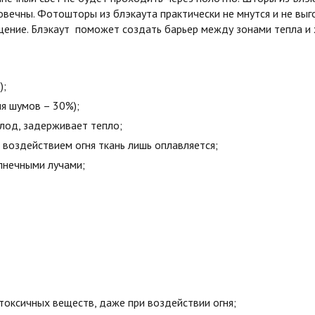
овечны. Фотошторы из блэкаута практически не мнутся и не вы
ние. Блэкаут поможет создать барьер между зонами тепла и х
);
я шумов – 30%);
олод, задерживает тепло;
воздействием огня ткань лишь оплавляется;
лнечными лучами;
токсичных веществ, даже при воздействии огня;