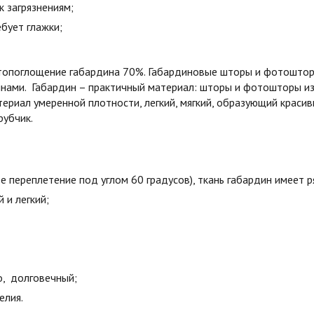
к загрязнениям;
бует глажки;
етопоглощение габардина 70%. Габардиновые шторы и фотошторы
лнами. Габардин – практичный материал: шторы и фотошторы и
ериал умеренной плотности, легкий, мягкий, образующий краси
рубчик.
е переплетение под углом 60 градусов), ткань габардин имеет 
й и легкий;
о, долговечный;
елия.