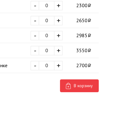
-
+
2300
-
+
2650
-
+
2985
-
+
3550
-
+
инке
2700
В корзину