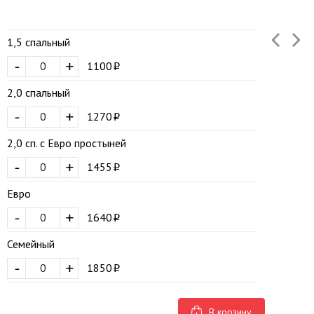
1,5 спальный
-
+
1100
2,0 спальный
-
+
1270
2,0 сп. с Евро простыней
-
+
1455
Евро
-
+
1640
Семейный
-
+
1850
В корзину