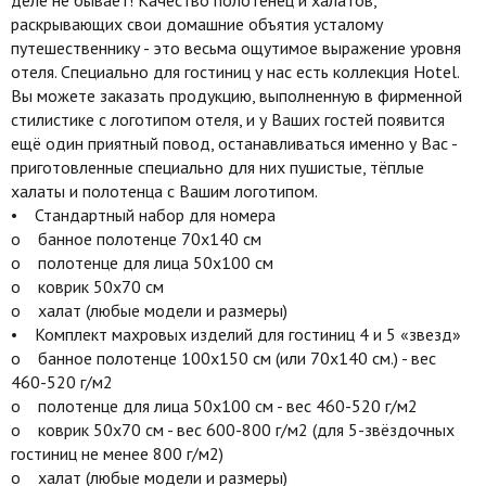
деле не бывает! Качество полотенец и халатов,
раскрывающих свои домашние объятия усталому
путешественнику - это весьма ощутимое выражение уровня
отеля. Специально для гостиниц у нас есть коллекция Hotel.
Вы можете заказать продукцию, выполненную в фирменной
стилистике c логотипом отеля, и у Ваших гостей появится
ещё один приятный повод, останавливаться именно у Вас -
приготовленные специально для них пушистые, тёплые
халаты и полотенца с Вашим логотипом.
• Стандартный набор для номера
o банное полотенце 70х140 см
o полотенце для лица 50х100 см
o коврик 50х70 см
o халат (любые модели и размеры)
• Комплект махровых изделий для гостиниц 4 и 5 «звезд»
o банное полотенце 100х150 см (или 70х140 см.) - вес
460-520 г/м2
o полотенце для лица 50х100 см - вес 460-520 г/м2
o коврик 50х70 см - вес 600-800 г/м2 (для 5-звёздочных
гостиниц не менее 800 г/м2)
o халат (любые модели и размеры)