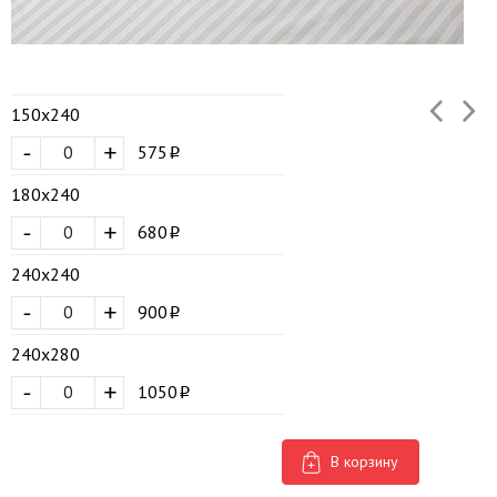
150х240
-
+
575
180х240
-
+
680
240х240
-
+
900
240х280
-
+
1050
В корзину