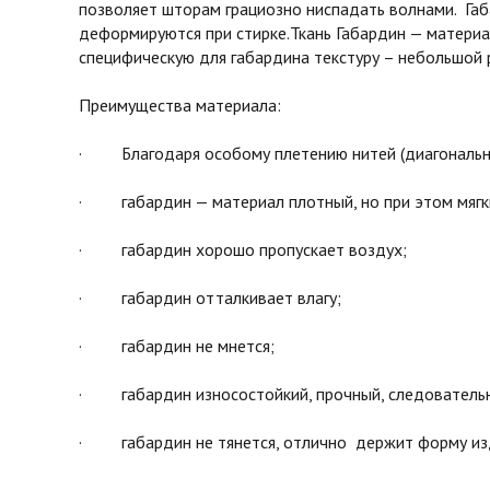
позволяет шторам грациозно ниспадать волнами. Га
деформируются при стирке.Ткань Габардин — материал
специфическую для габардина текстуру – небольшой 
Преимущества материала:
· Благодаря особому плетению нитей (диагональное
· габардин — материал плотный, но при этом мягки
· габардин хорошо пропускает воздух;
· габардин отталкивает влагу;
· габардин не мнется;
· габардин износостойкий, прочный, следовательн
· габардин не тянется, отлично держит форму из