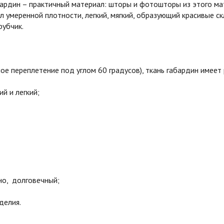
бардин – практичный материал: шторы и фотошторы из этого ма
 умеренной плотности, легкий, мягкий, образующий красивые с
рубчик.
 переплетение под углом 60 градусов), ткань габардин имеет
й и легкий;
о, долговечный;
делия.