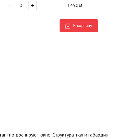
-
+
1450
В корзину
гантно драпируют окно. Структура ткани габардин