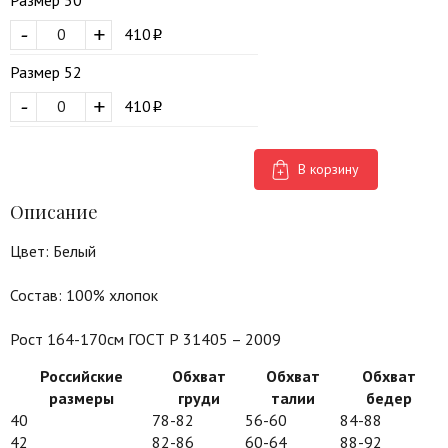
Размер 50
-
+
410
Размер 52
-
+
410
В корзину
Описание
Цвет: Белый
Состав: 100% хлопок
Рост 164-170см ГОСТ Р 31405 – 2009
Российские
Обхват
Обхват
Обхват
размеры
груди
талии
бедер
40
78-82
56-60
84-88
42
82-86
60-64
88-92