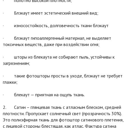
· полотно высокой плотности;
· Блэкаут имеет эстетический внешний вид;
· износостойкость, долговечность ткани блэкаут
· блэкаут гипоаллергенный материал, не выделяет
токсичных веществ, даже при воздействии огня;
· шторы из блекаута не собирают пыль, устойчивы к
загрязнениям;
· такие фотошторы просты в уходе, блэкаут не требует
глажки;
· блекаут — приятная на ощупь ткань.
2. Сатин – глянцевая ткань с атласным блеском, средней
плотности. Пропускает солнечный свет (прозрачность 30%).
Это полиэфирная ткань для фотоштор сатинового плетения,
с лицевой стороны блестящая, как атлас. Фактура сатина