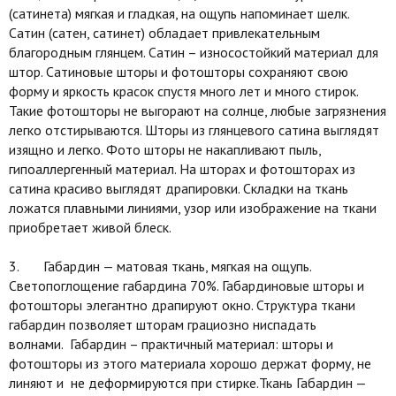
(сатинета) мягкая и гладкая, на ощупь напоминает шелк.
Сатин (сатен, сатинет) обладает привлекательным
благородным глянцем. Сатин – износостойкий материал для
штор. Сатиновые шторы и фотошторы сохраняют свою
форму и яркость красок спустя много лет и много стирок.
Такие фотошторы не выгорают на солнце, любые загрязнения
легко отстирываются. Шторы из глянцевого сатина выглядят
изящно и легко. Фото шторы не накапливают пыль,
гипоаллергенный материал. На шторах и фотошторах из
сатина красиво выглядят драпировки. Складки на ткань
ложатся плавными линиями, узор или изображение на ткани
приобретает живой блеск.
3. Габардин — матовая ткань, мягкая на ощупь.
Светопоглощение габардина 70%. Габардиновые шторы и
фотошторы элегантно драпируют окно. Структура ткани
габардин позволяет шторам грациозно ниспадать
волнами. Габардин – практичный материал: шторы и
фотошторы из этого материала хорошо держат форму, не
линяют и не деформируются при стирке.Ткань Габардин —