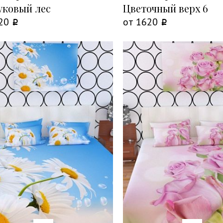
уковый лес
Цветочный верх 6
20
от
1620