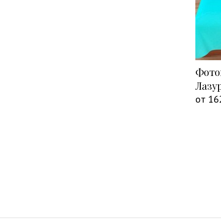
Фото
Лазу
от
16