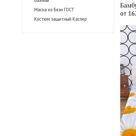
Бахилы
Бамб
Маска из Бязи ГОСТ
от
16
Костюм защитный Каспер