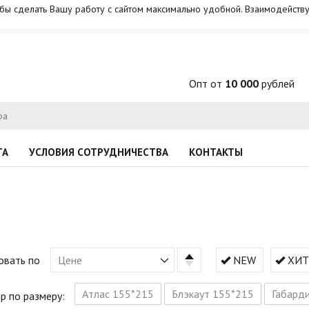
обы сделать Вашу работу с сайтом максимально удобной. Взаимодейству
Опт от
10 000
рублей
ТА
УСЛОВИЯ СОТРУДНИЧЕСТВА
КОНТАКТЫ
овать по
Цене
NEW
ХИТ
Атлас 155*215
Блэкаут 155*215
Габард
р по размеру: