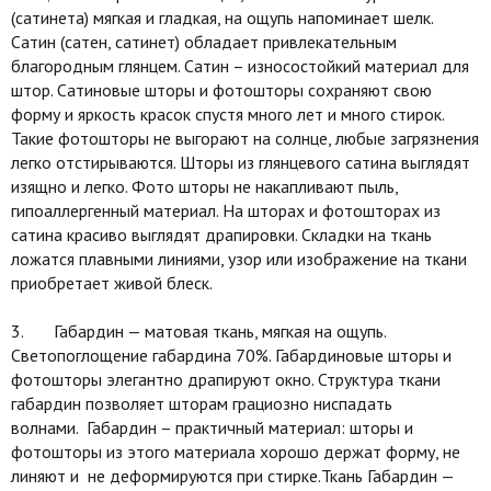
(сатинета) мягкая и гладкая, на ощупь напоминает шелк.
Сатин (сатен, сатинет) обладает привлекательным
благородным глянцем. Сатин – износостойкий материал для
штор. Сатиновые шторы и фотошторы сохраняют свою
форму и яркость красок спустя много лет и много стирок.
Такие фотошторы не выгорают на солнце, любые загрязнения
легко отстирываются. Шторы из глянцевого сатина выглядят
изящно и легко. Фото шторы не накапливают пыль,
гипоаллергенный материал. На шторах и фотошторах из
сатина красиво выглядят драпировки. Складки на ткань
ложатся плавными линиями, узор или изображение на ткани
приобретает живой блеск.
3. Габардин — матовая ткань, мягкая на ощупь.
Светопоглощение габардина 70%. Габардиновые шторы и
фотошторы элегантно драпируют окно. Структура ткани
габардин позволяет шторам грациозно ниспадать
волнами. Габардин – практичный материал: шторы и
фотошторы из этого материала хорошо держат форму, не
линяют и не деформируются при стирке.Ткань Габардин —