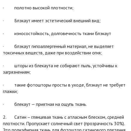
· полотно высокой плотности;
· Блэкаут имеет эстетический внешний вид;
· износостойкость, долговечность ткани блэкаут
· блэкаут гипоаллергенный материал, не выделяет
токсичных веществ, даже при воздействии огня;
· шторы из блекаута не собирают пыль, устойчивы к
загрязнениям;
· такие фотошторы просты в уходе, блэкаут не требует
глажки;
· блекаут — приятная на ощупь ткань.
2. Сатин – глянцевая ткань с атласным блеском, средней
плотности. Пропускает солнечный свет (прозрачность 30%).
Это полиэфирная ткань для фотоштор сатинового плетения,