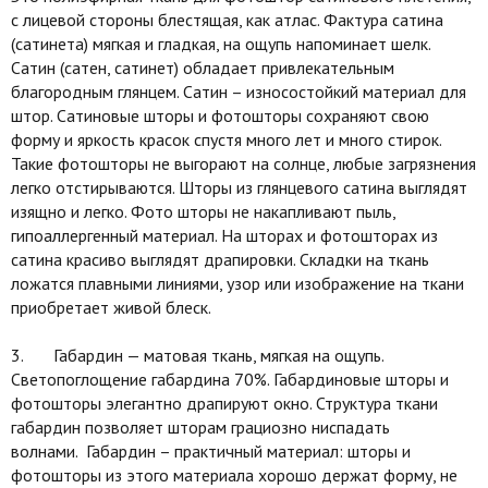
с лицевой стороны блестящая, как атлас. Фактура сатина
(сатинета) мягкая и гладкая, на ощупь напоминает шелк.
Сатин (сатен, сатинет) обладает привлекательным
благородным глянцем. Сатин – износостойкий материал для
штор. Сатиновые шторы и фотошторы сохраняют свою
форму и яркость красок спустя много лет и много стирок.
Такие фотошторы не выгорают на солнце, любые загрязнения
легко отстирываются. Шторы из глянцевого сатина выглядят
изящно и легко. Фото шторы не накапливают пыль,
гипоаллергенный материал. На шторах и фотошторах из
сатина красиво выглядят драпировки. Складки на ткань
ложатся плавными линиями, узор или изображение на ткани
приобретает живой блеск.
3. Габардин — матовая ткань, мягкая на ощупь.
Светопоглощение габардина 70%. Габардиновые шторы и
фотошторы элегантно драпируют окно. Структура ткани
габардин позволяет шторам грациозно ниспадать
волнами. Габардин – практичный материал: шторы и
фотошторы из этого материала хорошо держат форму, не