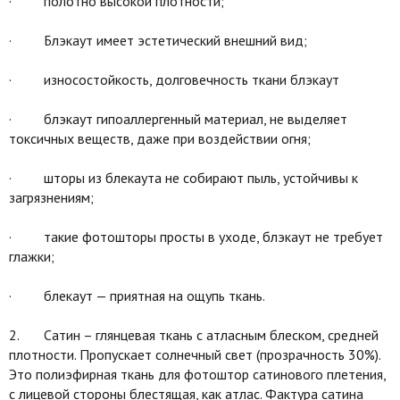
· полотно высокой плотности;
· Блэкаут имеет эстетический внешний вид;
· износостойкость, долговечность ткани блэкаут
· блэкаут гипоаллергенный материал, не выделяет
токсичных веществ, даже при воздействии огня;
· шторы из блекаута не собирают пыль, устойчивы к
загрязнениям;
· такие фотошторы просты в уходе, блэкаут не требует
глажки;
· блекаут — приятная на ощупь ткань.
2. Сатин – глянцевая ткань с атласным блеском, средней
плотности. Пропускает солнечный свет (прозрачность 30%).
Это полиэфирная ткань для фотоштор сатинового плетения,
с лицевой стороны блестящая, как атлас. Фактура сатина