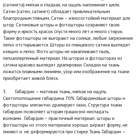
(сатинета) мягкая и гладкая, на ощупь напоминает шелк.
Сатин (сатен, сатинет) обладает привлекательным
благородным глянцем. Сатин – износостойкий материал для
штор. Сатиновые шторы и фотошторы сохраняют свою
форму и яркость красок спустя много лет и много стирок.
Такие фотошторы не выгорают на солнце, любые загрязнения
легко отстирываются. Шторы из глянцевого сатина выглядят
изящно и легко. Фото шторы не накапливают пыль,
гипоаллергенный материал. На шторах и фотошторах из
сатина красиво выглядят драпировки. Складки на ткань
ложатся плавными линиями, узор или изображение на ткани
приобретает живой блеск.
3. Габардин — матовая ткань, мягкая на ощупь.
Светопоглощение габардина 70%. Габардиновые шторы и
фотошторы элегантно драпируют окно. Структура ткани
габардин позволяет шторам грациозно ниспадать
волнами. Габардин – практичный материал: шторы и
фотошторы из этого материала хорошо держат форму, не
линяют и не деформируются при стирке.Ткань Габардин —