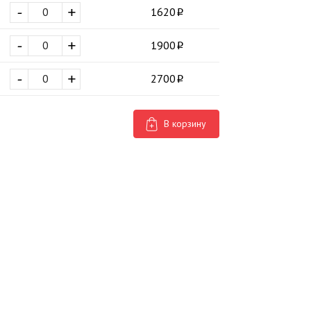
-
+
1620
-
+
1900
-
+
2700
В корзину