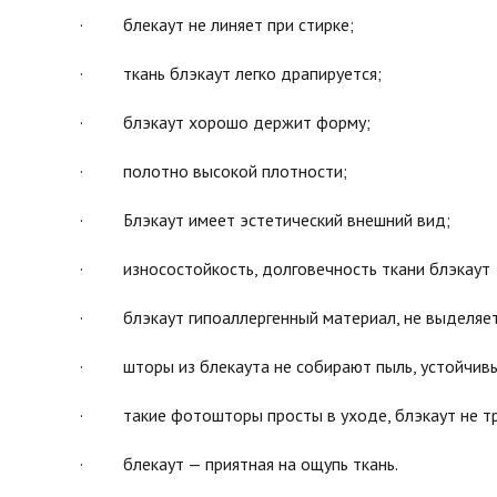
· блекаут не линяет при стирке;
· ткань блэкаут легко драпируется;
· блэкаут хорошо держит форму;
· полотно высокой плотности;
· Блэкаут имеет эстетический внешний вид;
· износостойкость, долговечность ткани блэкаут
· блэкаут гипоаллергенный материал, не выделяет 
· шторы из блекаута не собирают пыль, устойчивы 
· такие фотошторы просты в уходе, блэкаут не тр
· блекаут — приятная на ощупь ткань.