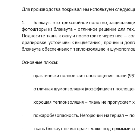
Для производства покрывал мы используем следующи
1. Блэкаут: это трехслойное полотно, защищающее 
фотошторы из блэкаута – отличное решение для тех,
Поднесите ткань к окну и посмотрите через нее — с
драпировке, устойчивы к выцветанию, прочны и долг
блэкаута обеспечивают теплоизоляцию и шумопоглоще
Основные плюсы:
· практически полное светопоглощение ткани (99
· отличная шумоизоляция (коэффициент поглощени
· хорошая теплоизоляция – ткань не пропускает х
· пожаробезопасность. Негорючий материал — под 
· ткань блекаут не выгорает даже под прямыми с