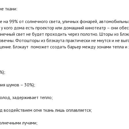
е ткани:
на 99% от солнечного света, уличных фонарей, автомобильных
 у кого дома есть проектор или домашний кинотеатр – они обе
олнечный свет не будет проходить через полотно. Шторы из Бл
овечны. Фотошторы из блэкаута практически не мнутся и не вы
ние. Блэкаут поможет создать барьер между зонами тепла и х
%);
я шумов – 30%);
олод, задерживает тепло;
воздействием огня ткань лишь оплавляется;
олнечными лучами;