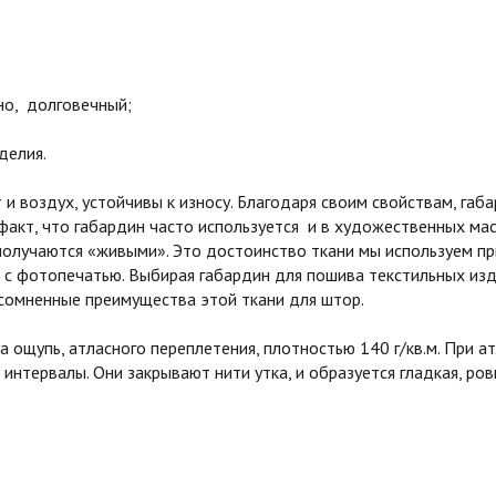
о, долговечный;
делия.
и воздух, устойчивы к износу. Благодаря своим свойствам, га
 факт, что габардин часто используется и в художественных мас
получаются «живыми». Это достоинство ткани мы используем п
с фотопечатью. Выбирая габардин для пошива текстильных изд
сомненные преимущества этой ткани для штор.
ощупь, атласного переплетения, плотностью 140 г/кв.м. При 
 интервалы. Они закрывают нити утка, и образуется гладкая, р