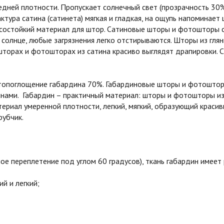
едней плотности. Пропускает солнечный свет (прозрачность 30
ктура сатина (сатинета) мягкая и гладкая, на ощупь напоминает 
состойкий материал для штор. Сатиновые шторы и фотошторы с
 солнце, любые загрязнения легко отстирываются. Шторы из гля
шторах и фотошторах из сатина красиво выглядят драпировки. С
етопоглощение габардина 70%. Габардиновые шторы и фотошторы
лнами. Габардин – практичный материал: шторы и фотошторы и
ериал умеренной плотности, легкий, мягкий, образующий краси
рубчик.
 переплетение под углом 60 градусов), ткань габардин имеет
й и легкий;