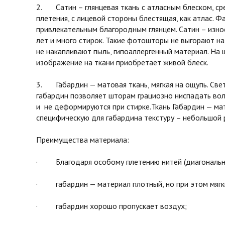
2. Сатин – глянцевая ткань с атласным блеском, ср
плетения, с лицевой стороны блестящая, как атлас. Фа
привлекательным благородным глянцем. Сатин – изно
лет и много стирок. Такие фотошторы не выгорают на
не накапливают пыль, гипоаллергенный материал. На 
изображение на ткани приобретает живой блеск.
3. Габардин — матовая ткань, мягкая на ощупь. Св
габардин позволяет шторам грациозно ниспадать во
и не деформируются при стирке.Ткань Габардин — мат
специфическую для габардина текстуру – небольшой 
Преимущества материала:
· Благодаря особому плетению нитей (диагональное
· габардин — материал плотный, но при этом мягки
· габардин хорошо пропускает воздух;