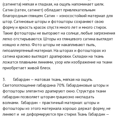
(сатинета) мягкая и гладкая, на ощупь напоминает шелк.
Сатин (сатен, сатинет) обладает привлекательным
благородным глянцем. Сатин – износостойкий материал для
штор. Сатиновые шторы и фотошторы сохраняют свою
форму и яркость красок спустя много лет и много стирок.
Такие фотошторы не выгорают на солнце, любые загрязнения
легко отстирываются. Шторы из глянцевого сатина выглядят
изящно и легко. Фото шторы не накапливают пыль,
гипоаллергенный материал. На шторах и фотошторах из
сатина красиво выглядят драпировки. Складки на ткань
ложатся плавными линиями, узор или изображение на ткани
приобретает живой блеск.
3. Габардин — матовая ткань, мягкая на ощупь.
Светопоглощение габардина 70%. Габардиновые шторы и
фотошторы элегантно драпируют окно. Структура ткани
габардин позволяет шторам грациозно ниспадать
волнами. Габардин – практичный материал: шторы и
фотошторы из этого материала хорошо держат форму, не
линяют и не деформируются при стирке.Ткань Габардин —