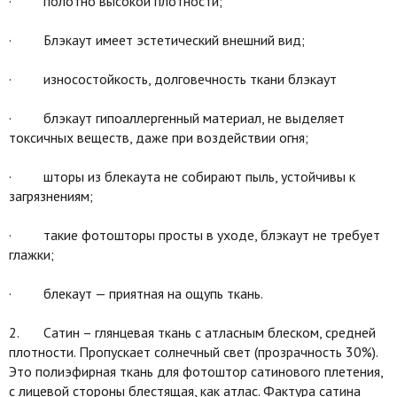
· полотно высокой плотности;
· Блэкаут имеет эстетический внешний вид;
· износостойкость, долговечность ткани блэкаут
· блэкаут гипоаллергенный материал, не выделяет
токсичных веществ, даже при воздействии огня;
· шторы из блекаута не собирают пыль, устойчивы к
загрязнениям;
· такие фотошторы просты в уходе, блэкаут не требует
глажки;
· блекаут — приятная на ощупь ткань.
2. Сатин – глянцевая ткань с атласным блеском, средней
плотности. Пропускает солнечный свет (прозрачность 30%).
Это полиэфирная ткань для фотоштор сатинового плетения,
с лицевой стороны блестящая, как атлас. Фактура сатина