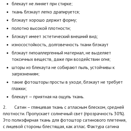
блекаут не линяет при стирке;
ткань блэкаут легко драпируется;
блэкаут хорошо держит форму;
полотно высокой плотности;
Блэкаут имеет эстетический внешний вид;
износостойкость, долговечность ткани блэкаут
блэкаут гипоаллергенный материал, не выделяет
токсичных веществ, даже при воздействии огня;
шторы из блекаута не собирают пыль, устойчивы к
загрязнениям;
такие фотошторы просты в уходе, блэкаут не требует
глажки;
блекаут — приятная на ощупь ткань.
2. Сатин – глянцевая ткань с атласным блеском, средней
плотности. Пропускает солнечный свет (прозрачность 30%).
Это полиэфирная ткань для фотоштор сатинового плетения,
с лицевой стороны блестящая, как атлас. Фактура сатина