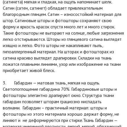
(сатинета) мягкая и гладкая, на ощупь напоминает шелк.
Сатин (сатен, сатинет) обладает привлекательным
благородным глянцем. Сатин – износостойкий материал для
штор. Сатиновые шторы и фотошторы сохраняют свою
форму и яркость красок спустя много лет и много стирок.
Такие фотошторы не выгорают на солнце, любые загрязнения
легко отстирываются. Шторы из глянцевого сатина выглядят
изящно и легко. Фото шторы не накапливают пыль,
гипоаллергенный материал. На шторах и фотошторах из
сатина красиво выглядят драпировки. Складки на ткань
ложатся плавными линиями, узор или изображение на ткани
приобретает живой блеск.
3. Габардин — матовая ткань, мягкая на ощупь.
Светопоглощение габардина 70%. Габардиновые шторы и
фотошторы элегантно драпируют окно. Структура ткани
габардин позволяет шторам грациозно ниспадать
волнами. Габардин – практичный материал: шторы и
фотошторы из этого материала хорошо держат форму, не
линяют и не деформируются при стирке.Ткань Габардин —
материал умеренной плотности, легкий, мягкий, образующий