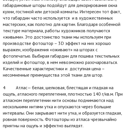
габардиновые шторы подойдут для декорирования окна
кухни, гостиной или детской комнаты. Интересен тот факт,
что габардин часто используется и в художественных
мастерских, как полотно для картин. Благодаря особенной
текстуре материала, работы художников получаются
«живыми». Это достоинство ткани мы используем при
производстве фотоштор – 3D эффект на них хорошо
выражен, изображения «оживают» на шторах с
фотопечатью. Выбирая габардин для пошива текстильных
изделий и фотоштор, в нем невозможно разочароваться.
Качественные характеристики и доступная цена –
несомненные преимущества этой ткани для штор.
4 Атлас— белая, шелковая, блестящая и гладкая на
ощупь, атласного переплетения, плотностью 140 г/кв.м. При
атласном переплетении нити основы поднимаются над
несколькими нитями утка и опускаются через большие
интервалы. Они закрывают нити утка, и образуется гладкая,
ровная поверхность. Фотошторы из атласа чрезвычайно
приятны на ощупь и эффектно выглядят.