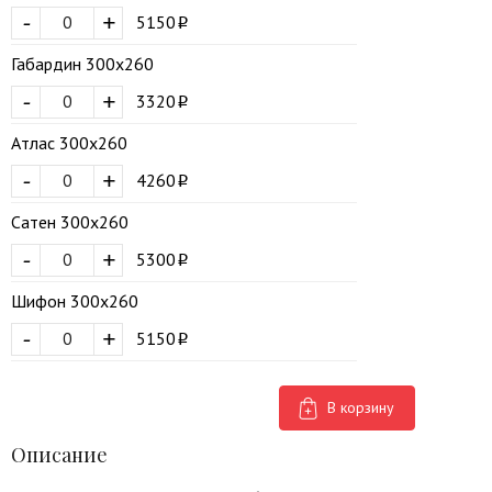
-
+
5150
Габардин 300х260
-
+
3320
Атлас 300х260
-
+
4260
Сатен 300х260
-
+
5300
Шифон 300х260
-
+
5150
В корзину
Описание