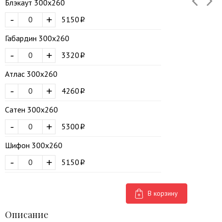
Блэкаут 300х260
-
+
5150
Габардин 300х260
-
+
3320
Атлас 300х260
-
+
4260
Сатен 300х260
-
+
5300
Шифон 300х260
-
+
5150
В корзину
Описание