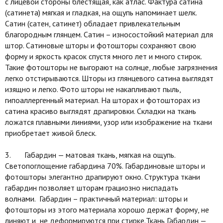
с лицевой стороны блестящая, как атлас. Фактура сатина
(сатинета) мягкая и гладкая, на ощупь напоминает шелк.
Сатин (сатен, сатинет) обладает привлекательным
благородным глянцем. Сатин – износостойкий материал для
штор. Сатиновые шторы и фотошторы сохраняют свою
форму и яркость красок спустя много лет и много стирок.
Такие фотошторы не выгорают на солнце, любые загрязнения
легко отстирываются. Шторы из глянцевого сатина выглядят
изящно и легко. Фото шторы не накапливают пыль,
гипоаллергенный материал. На шторах и фотошторах из
сатина красиво выглядят драпировки. Складки на ткань
ложатся плавными линиями, узор или изображение на ткани
приобретает живой блеск.
3. Габардин — матовая ткань, мягкая на ощупь.
Светопоглощение габардина 70%. Габардиновые шторы и
фотошторы элегантно драпируют окно. Структура ткани
габардин позволяет шторам грациозно ниспадать
волнами. Габардин – практичный материал: шторы и
фотошторы из этого материала хорошо держат форму, не
линяют и не деформируются при стирке.Ткань Габардин —