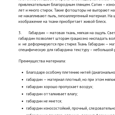
привлекательным благородным глянцем. Сатин – изно
лет и много стирок. Такие фотошторы не выгорают на
не накапливают пыль, гипоаллергенный материал. На 
изображение на ткани приобретает живой блеск.
3. Габардин — матовая ткань, мягкая на ощупь. Св
габардин позволяет шторам грациозно ниспадать во
и не деформируются при стирке.Ткань Габардин — мат
специфическую для габардина текстуру – небольшой 
Преимущества материала:
Благодаря особому плетению нитей (диагонально
габардин — материал плотный, но при этом мягки
габардин хорошо пропускает воздух;
габардин отталкивает влагу;
габардин не мнется;
габардин износостойкий, прочный, следовательн