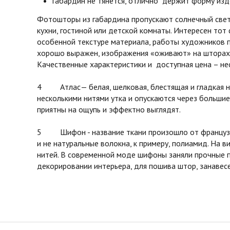
габардин не тянется, отлично держит форму изд
Фотошторы из габардина пропускают солнечный свет 
кухни, гостиной или детской комнаты. Интересен тот
особенной текстуре материала, работы художников 
хорошо выражен, изображения «оживают» на шторах 
Качественные характеристики и доступная цена – не
4 Атлас— белая, шелковая, блестящая и гладкая на 
несколькими нитями утка и опускаются через большие
приятны на ощупь и эффектно выглядят.
5 Шифон - название ткани произошло от французског
и не натуральные волокна, к примеру, полиамид. На в
нитей. В современной моде шифоны заняли прочные п
декорировании интерьера, для пошива штор, занавесе