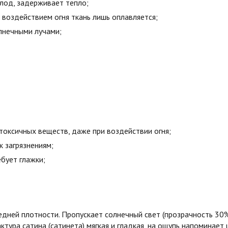
олод, задерживает тепло;
воздействием огня ткань лишь оплавляется;
лнечными лучами;
токсичных веществ, даже при воздействии огня;
к загрязнениям;
бует глажки;
едней плотности. Пропускает солнечный свет (прозрачность 30
ктура сатина (сатинета) мягкая и гладкая, на ощупь напоминает 