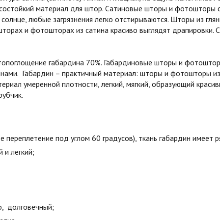
состойкий материал для штор. Сатиновые шторы и фотошторы с
 солнце, любые загрязнения легко отстирываются. Шторы из гля
шторах и фотошторах из сатина красиво выглядят драпировки. С
етопоглощение габардина 70%. Габардиновые шторы и фотошторы
лнами. Габардин – практичный материал: шторы и фотошторы и
ериал умеренной плотности, легкий, мягкий, образующий краси
рубчик.
е переплетение под углом 60 градусов), ткань габардин имеет 
й и легкий;
о, долговечный;