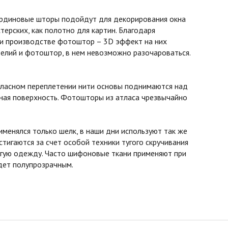
бардиновые шторы подойдут для декорирования окна
терских, как полотно для картин. Благодаря
ри производстве фотоштор – 3D эффект на них
елий и фотоштор, в нем невозможно разочароваться.
атласном переплетении нити основы поднимаются над
овная поверхность. Фотошторы из атласа чрезвычайно
менялся только шелк, в наши дни используют так же
стигаются за счет особой техники тугого скручивания
ругую одежду. Часто шифоновые ткани применяют при
удет полупрозрачным.