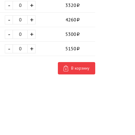
-
+
3320
-
+
4260
-
+
5300
-
+
5150
В корзину