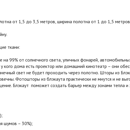
тна от 1,5 до 3,5 метров, ширина полотна от 1 до 1,5 метров
йну.
ие ткани:
на 99% от солнечного света, уличных фонарей, автомобильных
 у кого дома есть проектор или домашний кинотеатр – они обе
олнечный свет не будет проходить через полотно. Шторы из Бл
овечны. Фотошторы из блэкаута практически не мнутся и не вы
ние. Блэкаут поможет создать барьер между зонами тепла и х
);
я шумов – 30%);