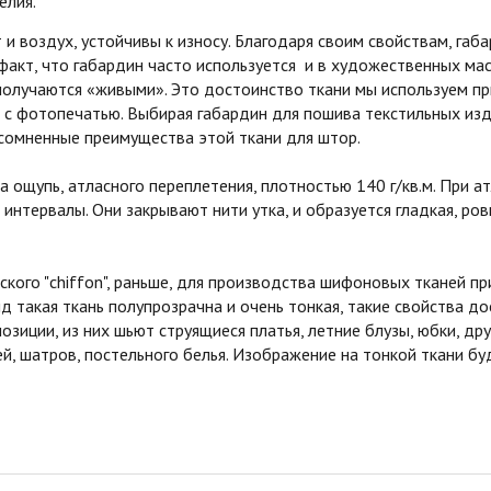
елия.
и воздух, устойчивы к износу. Благодаря своим свойствам, га
 факт, что габардин часто используется и в художественных мас
получаются «живыми». Это достоинство ткани мы используем п
с фотопечатью. Выбирая габардин для пошива текстильных изд
сомненные преимущества этой ткани для штор.
ощупь, атласного переплетения, плотностью 140 г/кв.м. При 
 интервалы. Они закрывают нити утка, и образуется гладкая, р
о "chiffon", раньше, для производства шифоновых тканей при
ид такая ткань полупрозрачна и очень тонкая, такие свойства до
озиции, из них шьют струящиеся платья, летние блузы, юбки, д
й, шатров, постельного белья. Изображение на тонкой ткани б