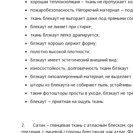
хорошая теплоизоляция – ткань не пропускает х
пожаробезопасность. Негорючий материал — под 
ткань блекаут не выгорает даже под прямыми со
блекаут не линяет при стирке;
ткань блэкаут легко драпируется;
блэкаут хорошо держит форму;
полотно высокой плотности;
Блэкаут имеет эстетический внешний вид;
износостойкость, долговечность ткани блэкаут
блэкаут гипоаллергенный материал, не выделяет 
шторы из блекаута не собирают пыль, устойчивы 
такие фотошторы просты в уходе, блэкаут не тре
блекаут — приятная на ощупь ткань.
2. Сатин – глянцевая ткань с атласным блеском, ср
плетения, с лицевой стороны блестящая, как атлас. Фа