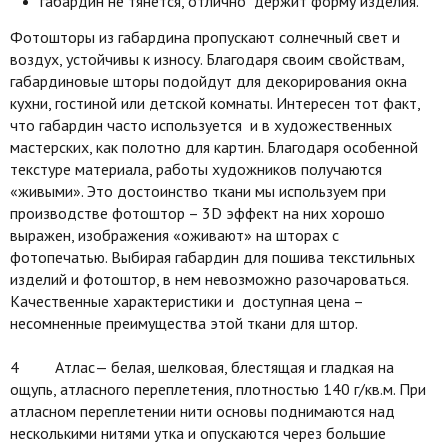
габардин не тянется, отлично держит форму изделия.
Фотошторы из габардина пропускают солнечный свет и
воздух, устойчивы к износу. Благодаря своим свойствам,
габардиновые шторы подойдут для декорирования окна
кухни, гостиной или детской комнаты. Интересен тот факт,
что габардин часто используется и в художественных
мастерских, как полотно для картин. Благодаря особенной
текстуре материала, работы художников получаются
«живыми». Это достоинство ткани мы используем при
производстве фотоштор – 3D эффект на них хорошо
выражен, изображения «оживают» на шторах с
фотопечатью. Выбирая габардин для пошива текстильных
изделий и фотоштор, в нем невозможно разочароваться.
Качественные характеристики и доступная цена –
несомненные преимущества этой ткани для штор.
4 Атлас— белая, шелковая, блестящая и гладкая на
ощупь, атласного переплетения, плотностью 140 г/кв.м. При
атласном переплетении нити основы поднимаются над
несколькими нитями утка и опускаются через большие