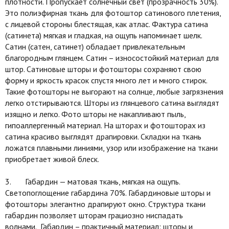
плотности. Пропускает солнечный свет (прозрачность 30%).
Это полиэфирная ткань для фотоштор сатинового плетения,
с лицевой стороны блестящая, как атлас. Фактура сатина
(сатинета) мягкая и гладкая, на ощупь напоминает шелк.
Сатин (сатен, сатинет) обладает привлекательным
благородным глянцем. Сатин – износостойкий материал для
штор. Сатиновые шторы и фотошторы сохраняют свою
форму и яркость красок спустя много лет и много стирок.
Такие фотошторы не выгорают на солнце, любые загрязнения
легко отстирываются. Шторы из глянцевого сатина выглядят
изящно и легко. Фото шторы не накапливают пыль,
гипоаллергенный материал. На шторах и фотошторах из
сатина красиво выглядят драпировки. Складки на ткань
ложатся плавными линиями, узор или изображение на ткани
приобретает живой блеск.
3. Габардин — матовая ткань, мягкая на ощупь.
Светопоглощение габардина 70%. Габардиновые шторы и
фотошторы элегантно драпируют окно. Структура ткани
габардин позволяет шторам грациозно ниспадать
волнами. Габардин – практичный материал: шторы и