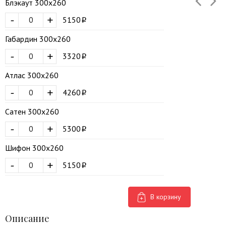
Блэкаут 300х260
-
+
5150
Габардин 300х260
-
+
3320
Атлас 300х260
-
+
4260
Сатен 300х260
-
+
5300
Шифон 300х260
-
+
5150
В корзину
Описание