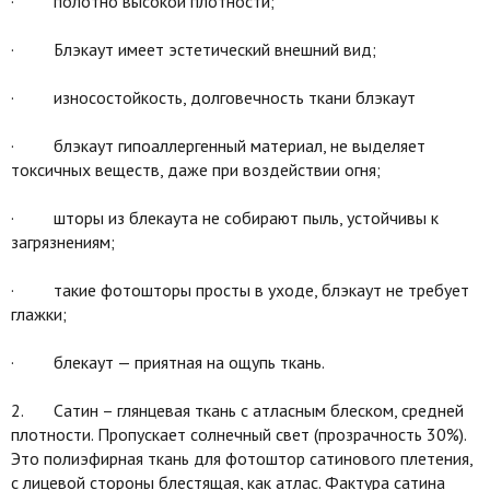
· полотно высокой плотности;
· Блэкаут имеет эстетический внешний вид;
· износостойкость, долговечность ткани блэкаут
· блэкаут гипоаллергенный материал, не выделяет
токсичных веществ, даже при воздействии огня;
· шторы из блекаута не собирают пыль, устойчивы к
загрязнениям;
· такие фотошторы просты в уходе, блэкаут не требует
глажки;
· блекаут — приятная на ощупь ткань.
2. Сатин – глянцевая ткань с атласным блеском, средней
плотности. Пропускает солнечный свет (прозрачность 30%).
Это полиэфирная ткань для фотоштор сатинового плетения,
с лицевой стороны блестящая, как атлас. Фактура сатина