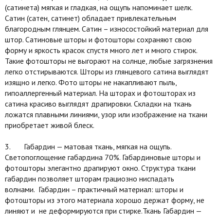
(сатинета) мягкая и гладкая, на ощупь напоминает шелк.
Сатин (сатен, сатинет) обладает привлекательным
благородным глянцем. Сатин – износостойкий материал для
штор. Сатиновые шторы и фотошторы сохраняют свою
форму и яркость красок спустя много лет и много стирок.
Такие фотошторы не выгорают на солнце, любые загрязнения
легко отстирываются. Шторы из глянцевого сатина выглядят
изящно и легко. Фото шторы не накапливают пыль,
гипоаллергенный материал. На шторах и фотошторах из
сатина красиво выглядят драпировки. Складки на ткань
ложатся плавными линиями, узор или изображение на ткани
приобретает живой блеск.
3. Габардин — матовая ткань, мягкая на ощупь.
Светопоглощение габардина 70%. Габардиновые шторы и
фотошторы элегантно драпируют окно. Структура ткани
габардин позволяет шторам грациозно ниспадать
волнами. Габардин – практичный материал: шторы и
фотошторы из этого материала хорошо держат форму, не
линяют и не деформируются при стирке.Ткань Габардин —