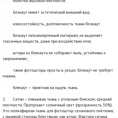
· полотно высокой плотности;
· Блэкаут имеет эстетический внешний вид;
· износостойкость, долговечность ткани блэкаут
· блэкаут гипоаллергенный материал, не выделяет
токсичных веществ, даже при воздействии огня;
· шторы из блекаута не собирают пыль, устойчивы к
загрязнениям;
· такие фотошторы просты в уходе, блэкаут не требует
глажки;
· блекаут — приятная на ощупь ткань.
2. Сатин – глянцевая ткань с атласным блеском, средней
плотности. Пропускает солнечный свет (прозрачность 30%).
Это полиэфирная ткань для фотоштор сатинового плетения,
с лицевой стороны блестящая, как атлас. Фактура сатина