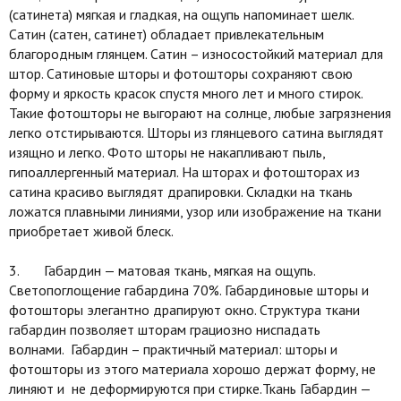
(сатинета) мягкая и гладкая, на ощупь напоминает шелк.
Сатин (сатен, сатинет) обладает привлекательным
благородным глянцем. Сатин – износостойкий материал для
штор. Сатиновые шторы и фотошторы сохраняют свою
форму и яркость красок спустя много лет и много стирок.
Такие фотошторы не выгорают на солнце, любые загрязнения
легко отстирываются. Шторы из глянцевого сатина выглядят
изящно и легко. Фото шторы не накапливают пыль,
гипоаллергенный материал. На шторах и фотошторах из
сатина красиво выглядят драпировки. Складки на ткань
ложатся плавными линиями, узор или изображение на ткани
приобретает живой блеск.
3. Габардин — матовая ткань, мягкая на ощупь.
Светопоглощение габардина 70%. Габардиновые шторы и
фотошторы элегантно драпируют окно. Структура ткани
габардин позволяет шторам грациозно ниспадать
волнами. Габардин – практичный материал: шторы и
фотошторы из этого материала хорошо держат форму, не
линяют и не деформируются при стирке.Ткань Габардин —