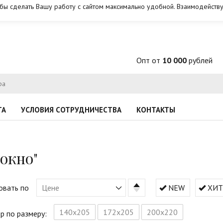
обы сделать Вашу работу с сайтом максимально удобной. Взаимодейству
Опт от
10 000
рублей
ТА
УСЛОВИЯ СОТРУДНИЧЕСТВА
КОНТАКТЫ
окно"
овать по
Цене
NEW
ХИТ
140х205
172х205
200х220
р по размеру: