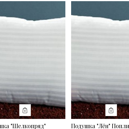
КУПИТЬ
КУПИТ
шка "Шелкопряд"
Подушка "Лён" Попл