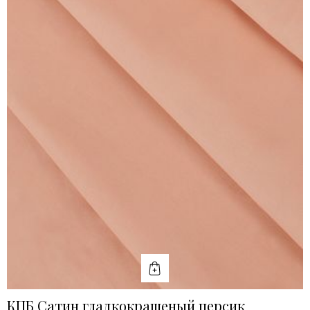
КУПИТЬ
КПБ Сатин гладкокрашеный персик