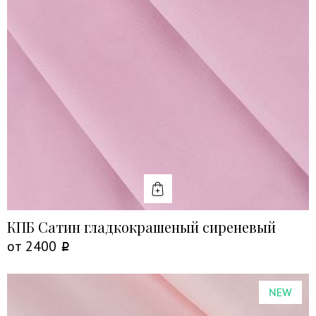
КУПИТЬ
КПБ Сатин гладкокрашеный сиреневый
от
2400